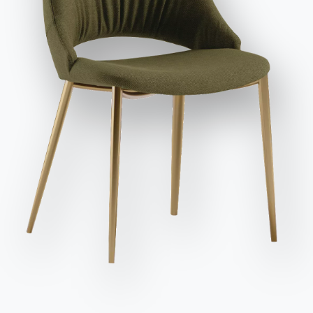
заявляю, что прочитал и понял его содержание*.
95cm
65cm
3cm
07.68
После прочтения информации
Политика
Отделка
конфиденциальности
Я даю согласие на обработку моих
персональных данных с целью получения коммерческих и
Структура
рекламных сообщений, в том числе посредством
ЛАКИРОВАННЫЙ МЕТАЛЛ
рассылки информационных бюллетеней.
M055
M306
M307
M310
M312
Используйте
конфигуратор
Отправить запрос
Дополните свое окружение
42 ВЕРСИИ
Cosmopolitan