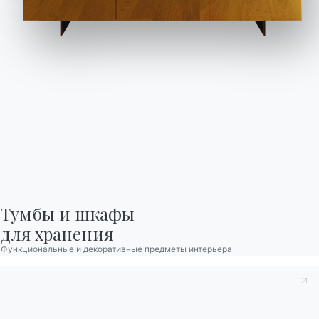
рассылку
Часто задаваемые
Запросить
вопросы
информацию
У вас есть вопросы?
Заполните нашу форму,
Найдите ответы в
чтобы запросить
разделе FAQ.
информацию.
Перейти к разделу FAQ
Доступ к форме
Тумбы и шкафы

для хранения
Связаться с
Функциональные и декоративные предметы интерьера
Работайте с нами
Стать реселлером