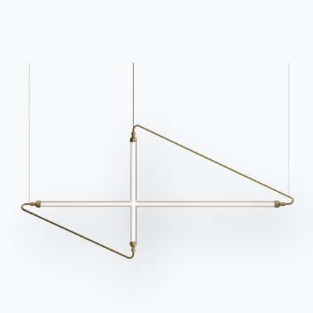
Помощь
Ingenia Casa
Этический кодекс
Подпишитесь на рассылку
BONTEMPI
Продукция
Конфигуратор
Bontempi Space
Локатор магазинов
Договор
Журнал
НАШ МИР
О нас