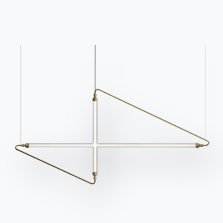
Подпишитесь на рассылку
BONTEMPI
Продукция
Конфигуратор
Bontempi Space
Локатор магазинов
Договор
Журнал
НАШ МИР
О нас
Благодарности
Дизайнеры