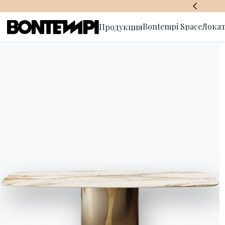
BONTEMPI SPACE
Bontempi Space
Локат
Продукция
Подписат
рассылку
HOME
//
ПРОДУКЦИЯ
//
ДИВАНЫ
//
ANTARES