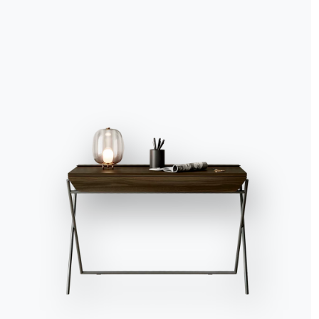
Accept all
Deny
No, adjust