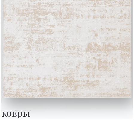
BONTEMPI
Продукция
Конфигуратор
ковры
Bontempi Space
Локатор магази
how
Договор