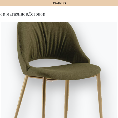
AWARDS
ор магазинов
Договор
ься на
Antares
Компактный дизайн и швы дела
моделью. Тонкие подлокотники
Минимальные линии конструкци
Designed by Marco Corti
Версии
Нераскладные