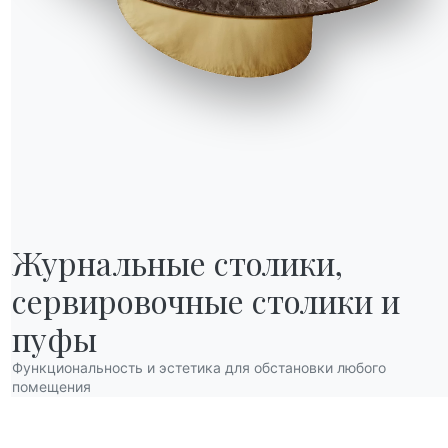
Журнальные столики,

сервировочные столики и 
НАШ МИР
О нас
пуфы
Благодарности
Функциональность и эстетика для обстановки любого
Дизайнеры
помещения
нов
Флагманский магазин
Каталоги