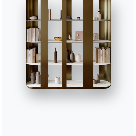
конфигуратор
Лист данных
Аксессуары
Antares
CUSD058
Аксессуары декоративны
Дополните свое окружение
1 ВЕРСИИ