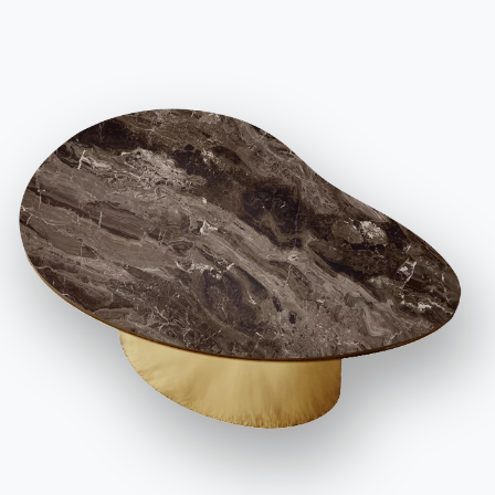
BONTEMPI
Продукция
Конфигуратор
Bontempi Space
Локатор магазинов
Договор
Журнал
НАШ МИР
О нас
Благодарности
Дизайнеры
Флагманский магазин