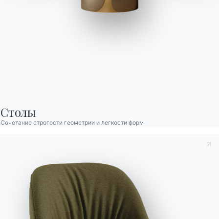
художественную привлекательность, но в то же время, его
природное происхождение и уникальность превращают
древесину ореха в функциональный материал. Не случайно,
что с ним связаны древние истории и легенды, и что
искусство предпочитает его в качестве почетного материала
для дизайна интерьера.
Столы
Сочетание строгости геометрии и легкости форм
Принять к сведению
Политика конфиденциальности
, в
соответствии со ст. 13 Постановления ЕС 2016/679, я