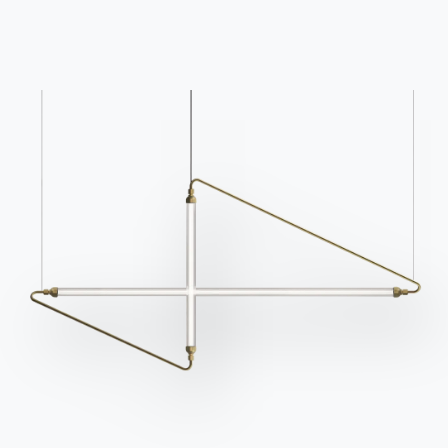
Преимущество этой ценной породы древесины
заключается в ее уникальности: она кропотливо
вырабатывается из стволов или ветвей деревьев
пышных американских лесов. Вот почему
вся
дизайнерская продукция из древесины
векового ореха Bontempi
несет в себе признаки жизненного пути каждого
растения. Живые сучки, естественные трещины и
вариации цветовых тонов свидетельствуют о
подлинности и уникальности. Все столешницы
обработаны с внешних сторон краской на
акриловой основе, которая дает защиту от
проникновения влаги, сохраняя естественный
цвет древесины.