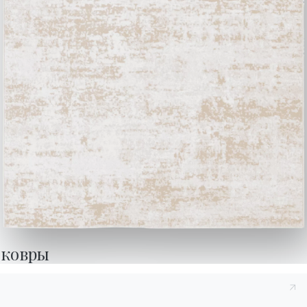
У вас есть вопросы?
Заполните нашу форму,
Найдите ответы в
чтобы запросить
разделе FAQ.
информацию.
Перейти к разделу FAQ
Доступ к форме
Связаться с
Работайте с нами
Стать реселлером
Помощь
Ingenia Casa
ковры
Этический кодекс
Подпишитесь на рассылку