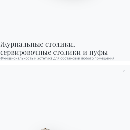
Часто задаваемые
Запросить
вопросы
информацию
У вас есть вопросы?
Заполните нашу форму,
Найдите ответы в
чтобы запросить
разделе FAQ.
информацию.
Перейти к разделу FAQ
Доступ к форме
Журнальные столики,

сервировочные столики и пуфы
Функциональность и эстетика для обстановки любого помещения
Связаться с
Работайте с нами
Стать реселлером
Помощь
Ingenia Casa
Этический кодекс