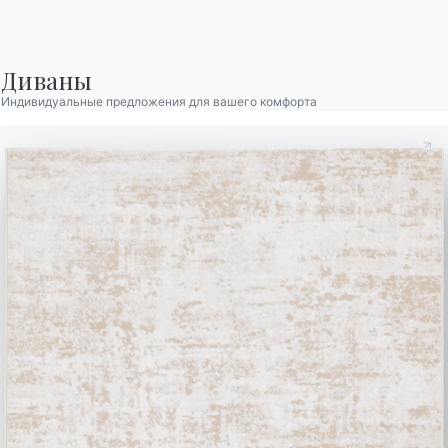
Диваны
Индивидуальные предложения для вашего комфорта
Вешалка
Alga Bontempi,
структура
из
лакированной
стали
,
песочный
,
с
поворотными
крючками
.
Прежде чем выйти, она вспоминает его старую
шляпу, висящую прямо тут, каждый день на
протяжении многих лет. С сегодняшнего дня она
бы повесила свои шляпы, шарфы и свои мужские
куртки — даже те, которые унаследовала от