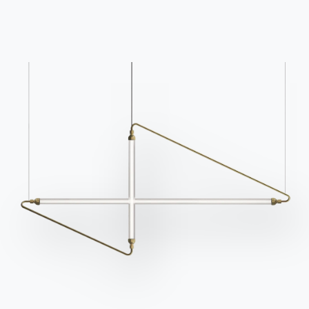
Кресло
Clarissa Bontempi,
структура
из
хромированной
стали
,
сидение
и
спинка
из
белой
Кожи
Премиум
.
Лара улыбается, приоткрывая глаза. Оно осталось
именно таким, как и было, словно прошел всего
один день. Белая кожа все еще совершенно
неповрежденная, гладкая и ароматная.
Она снимает весь целлофан, который обертывает
его, и ставит его рядом с окном, панорамным и