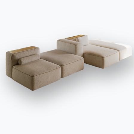
достаточно. ” Я вернусь завтра», — думает она с
удовольствием. Она берет пальто с вешалки у
входа. Это тоже часть ее отца.