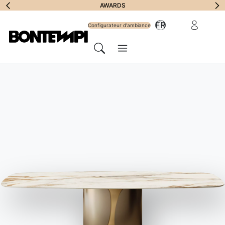
S'abonner à la
AWARDS
Zone Réserv
FR
lettre
Configurateur d'ambiance
Menu
d'information
Chercher
HOME
//
PRODUITS
//
CHAISES ET TABOURETS
//
MOOD TABOURET DOUBLÉE