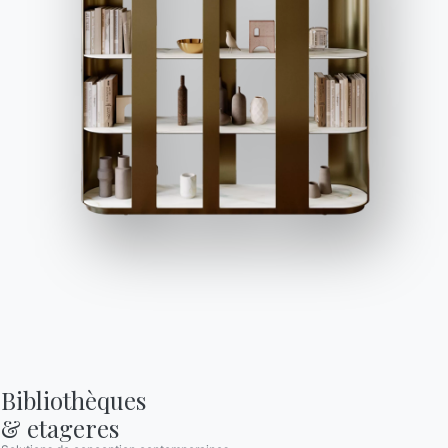
demander des
dans la section FAQ.
informations.
Aller à la FAQ
Accéder au formulaire
Contact
Travailler avec nous
Devenir revendeur
Assistance
Ingenia Casa
Code de déontologie
S'inscrire à la newsletter
Bibliothèques

& etageres