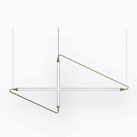
Structure
Séance
Coussins
MÉTAL LAQUÉ
M028
M055
M097
M306
M307
M310
M312
M325
M326
M327
M328
M329
Utiliser le configurateur
Fiche technique
Complétez votre environnement
16 VERSIONS
Mood