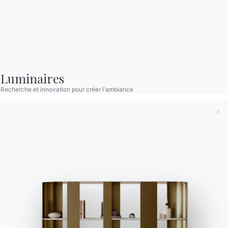
Luminaires
Recherche et innovation pour créer l'ambiance
Catalogues
Bulletin d'information
Télécharger les
Activez notre lettre
catalogues Bontempi.
d'information pour
recevoir les dernières
Accéder à la zone de
téléchargement
nouvelles.
S'inscrire à la newsletter
Questions fréquemment
Demande d'information
posées
Remplissez notre
Vous avez des questions
formulaire pour
? Trouvez les réponses