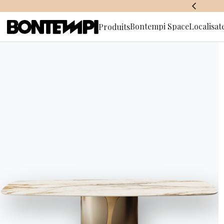
BONTEMPI SPACE
Bontempi Space
Localisat
Produits
S'abonner à
d'informa
HOME
//
PRODUITS
//
TABLES
//
VERSUS