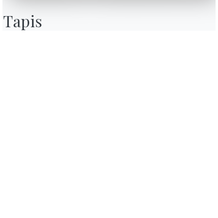
Contact
Tapis
Travailler avec nous
Devenir revendeur
Journal
Assistance
Zone Réservée