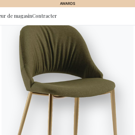
AWARDS
eur de magasin
Contracter
 la lettre
tion
Versus
Table fixe ou avec allonges, str
massif. Plateau en Verre, Verre 
Designed by Carlo Bimbi
Versions
Extensible Rectangulaire