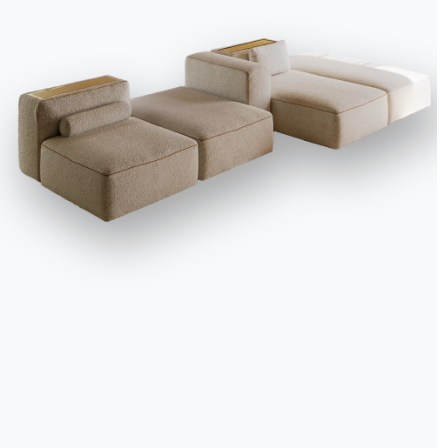
We use cookies
We may place these for analysis of our visitor data, to improve our website, s
personalised content and to give you a great website experience. For more
information about the cookies we use open the settings.