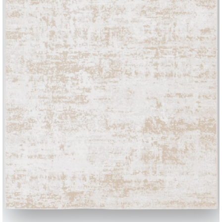
BONTEMPI
Produits
Configurateur
Bontempi Space
Localisateur de 
how
Contracter