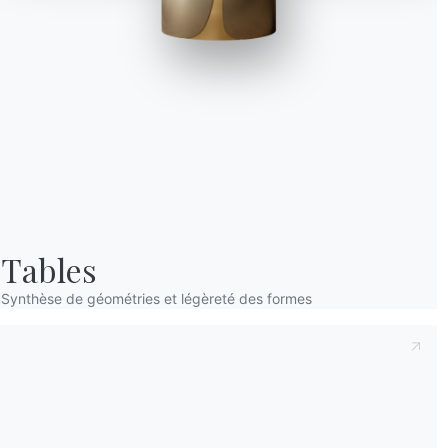
Prenant note de ce qui suit
Politique de con
déclare avoir lu et compris son contenu.*
Après avoir lu les informations
Politique de 
personnelles dans le but de recevoir des co
newsletters.
Tables
Synthèse de géométries et légèreté des formes