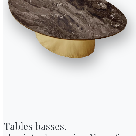
NOTRE MONDE
Entreprise
Remerciements
Designers
Tables basses,

magasin
Magasin phare
Catalogues