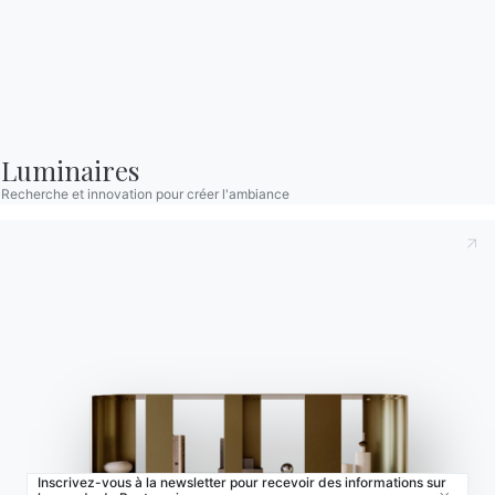
Bontempi Space
Localisateur de magasin
Contracter
Journal
Luminaires
NOTRE MONDE
Recherche et innovation pour créer l'ambiance
Entreprise
Remerciements
Designers
Magasin phare
Catalogues
Inscrivez-vous à la newsletter pour recevoir des informations sur