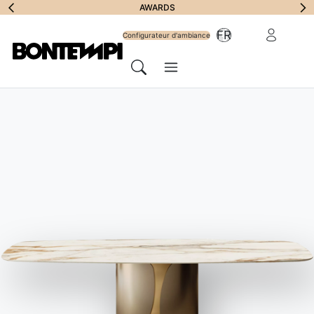
S'abonner à la
AWARDS
Zone Réserv
FR
lettre
Configurateur d'ambiance
Menu
d'information
Chercher
HOME
//
PRODUITS
//
CHAISES ET TABOURETS
//
SVEVA