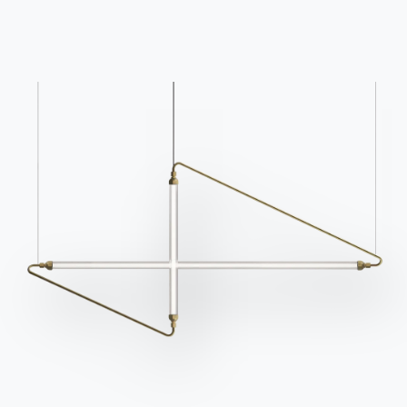
Contact
Travailler avec nous
Devenir revendeur
Assistance
Ingenia Casa
Code de déontologie
S'inscrire à la newsletter
BONTEMPI
Produits
Configurateur