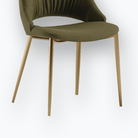
et publicitaires, y compris par l'envoi de newsletters.
Envoyer la demande
Des
Longueur
Hauteur
Profondeur
Variante
Version
places
(X)
(Y)
(Z)
6
120cm
110cm
80cm
53.20OUT
6
140cm
110cm
80cm
53.21OUT
6
160cm
110cm
80cm
53.22OUT
Finitions
Sol
Structure
CRISTAL POLI
C150
C193