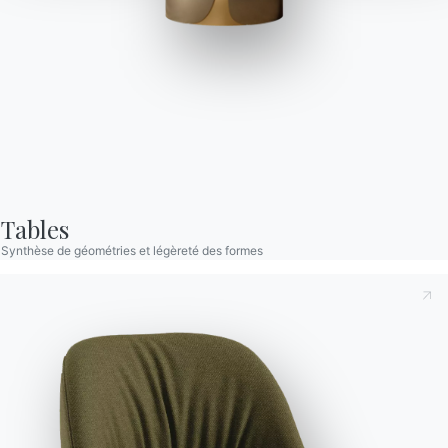
Moon Haut Outdoor
Table haute pour l'extérieur avec structure et détails décoratifs
en Métal laqué. Plateau en Mélamine, Stratifié, Verre, Verre
velvet anti-rayures, SuperCeramique and SuperMarbre.
Tables
Synthèse de géométries et légèreté des formes
Versions
Fixe Rectangulaire
Prenant note de ce qui suit
Politique de confidentialité
,
conformément à l'art. 13 du règlement Eu 2016/679, je
déclare avoir lu et compris son contenu.*
Après avoir lu les informations
Politique de confidentialité
Je consens au traitement de mes données personnelles
dans le but de recevoir des communications commerciales