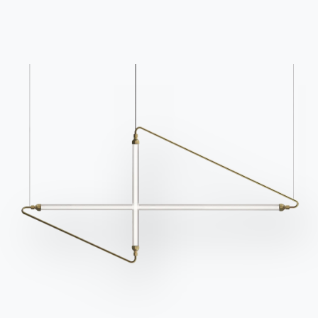
S'inscrire à la newsletter
Questions fréquemment
Demande d'information
posées
Remplissez notre
Vous avez des questions
formulaire pour
? Trouvez les réponses
demander des
dans la section FAQ.
informations.
Aller à la FAQ
Accéder au formulaire
Contact
Travailler avec nous
Devenir revendeur
Assistance