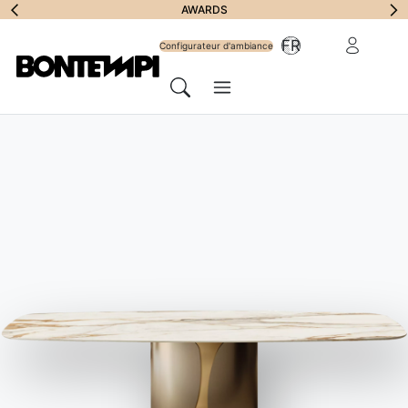
S'abonner à la
AWARDS
Zone Réserv
FR
lettre
Configurateur d'ambiance
Menu
d'information
Chercher
HOME
//
PRODUITS
//
TABLES
//
MOON HAUT OUTDOOR