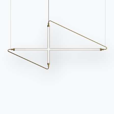
der Rubrik FAQ.
anzufordern.
Zu den FAQ
Zugang zum Formular
Kontakte
Arbeiten Sie mit uns
Werden Sie Händler
Unterstützung
Ingenia Casa
Ethischer Kodex
Für den Newsletter anmelden
BONTEMPI