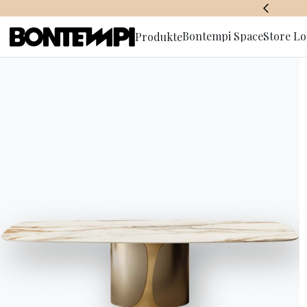
BONTEMPI SPACE
Bontempi Space
Store Lo
Produkte
Anmeldun
Newslette
HOME
//
PRODUKTE
//
STÜHLE, HOCKER & SESSEL
//
REBE