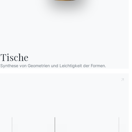
Tische
Dies zur Kenntnis nehmend
Datenschutzb
Synthese von Geometrien und Leichtigkeit der Formen.
dass ich dessen Inhalt gelesen und verstan
Nach dem Lesen der Informationen
Datens
personenbezogenen Daten zum Zwecke des 
einschließlich der Zusendung von Newslette