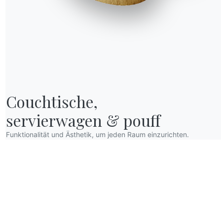
Couchtische,

Informationen anfordern
servierwagen & pouff
Füllen Sie unser Formular
der
aus, um Informationen
Funktionalität und Ästhetik, um jeden Raum einzurichten.
anzufordern.
Zugang zum Formular
OUR WORLD
Wer wir sind
Danksagung
Designer