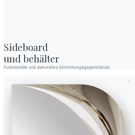
Sideboard

und behälter
Funktionelle und dekorative Einrichtungsgegenstände.
he (Y)
Tiefe (Z)
Version
34.32
/66cm
56cm
Anfrage senden
34.33
3/76cm
56cm
34.34
/59 - 112/85cm
53cm