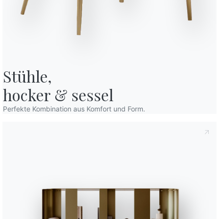
Stühle,

hocker & sessel
estimmungen
, gemäß Art. 13 der Verordnung (EU) 2016/679 erkläre ich,
Perfekte Kombination aus Komfort und Form.
den habe.
Variante
Länge (X)
Hö
chutzbestimmungen
Ich willige in die Verarbeitung meiner
Erhalts von kommerziellen und werblichen Mitteilungen,
51cm
93
rn, ein.
54cm
10
50cm
86
Beendet
Struktur
Sitzen