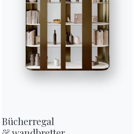
M028
M055
M097
M306
M310
METALL LACKIERT
Dunkelmessing
Schwarz
Hell grau
Weiß
Anthra
Verwenden Sie den
Konfigurator
Technisches Datenblatt
BONTEMPI
OU
Produkte
W
Konfigurator
D
Bontempi Space
D
ebsite
Store Locator
F
ndeten
Contract
K
Kontakte
Bücherregal

Arbeiten Sie mit uns
Werden Sie Händler
& wandbretter