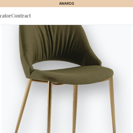
AWARDS
cator
Contract
g zum
r
CCA HOCKER
Rebecca Ho
Der Rebecca-Barhocker vereint g
Die erste Variante mit vier schl
Dynamik, ohne auf Stabilität zu 
höhenverstellbaren Zentralbasis
Beide Modelle bewahren die char
die von luxuriöser Polsterung u
Hospitality-Bereiche oder stilv
Verbindung aus Komfort und Ästh
Designed by Carlesi & Tonelli
Versionen
Hocker mit lackierter Meta