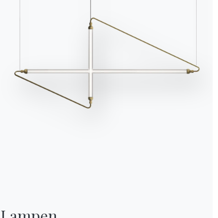
Wir verwenden Cookies
Wir können diese zur Analyse unserer Besucherdaten platzieren, um unsere W
zu verbessern, personalisierte Inhalte anzuzeigen und Ihnen ein großartiges
Website-Erlebnis zu bieten. Für weitere Informationen zu den von uns verwe
Cookies öffnen Sie die Einstellungen.
Alle akzeptieren
Lampen
Ablehnen
Nein, anpassen