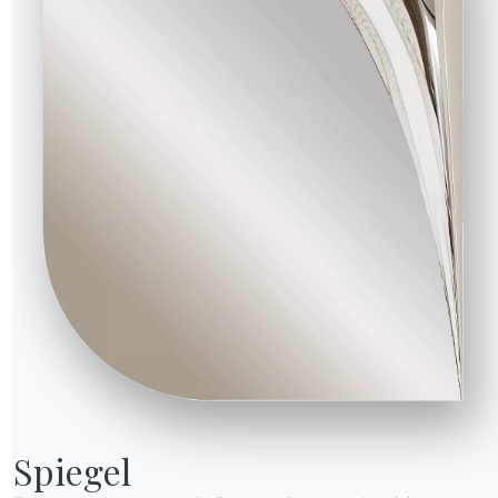
M312
M325
M326
M327
M328
M329
zit
Sand
Gold
Silber natur
Hochglänzend schwarz
Altmessing
Rosegold
R WORLD
er wir sind
anksagung
esigner
lagship Store
ataloge
Spiegel