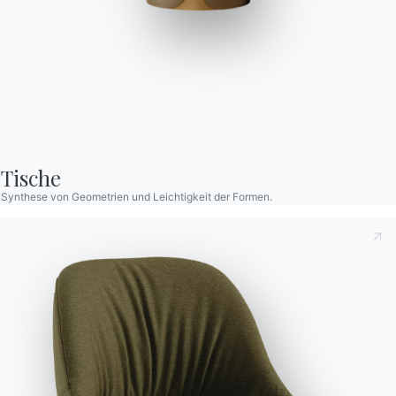
Moon hoch outdoor
Hoher Tisch für den Außenbereich, mit Gestell aus lackiertem
Stahl. Platte aus Melamin, Verbundstoff, Kristall, kratzfestem
Tische
Kristall, SuperKeramik und SuperMarmor.
Synthese von Geometrien und Leichtigkeit der Formen.
Versionen
Fest Viereckig
Dies zur Kenntnis nehmend
Datenschutzbestimmungen
,
gemäß Art. 13 der Verordnung (EU) 2016/679 erkläre ich,