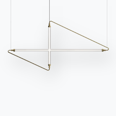
Für den Newsletter
anmelden
Häufig gestellte Fragen
Informationen anfordern
Haben Sie noch Fragen?
Füllen Sie unser Formular
Antworten finden Sie in
aus, um Informationen
der Rubrik FAQ.
anzufordern.
Zu den FAQ
Zugang zum Formular
Kontakte
Arbeiten Sie mit uns
Werden Sie Händler
Unterstützung