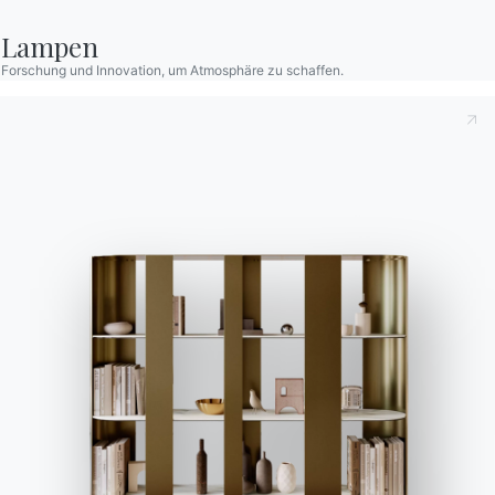
Ingenia Casa
Lampen
Ethischer Kodex
Forschung und Innovation, um Atmosphäre zu schaffen.
Für den Newsletter anmelden
BONTEMPI
Produkte
Konfigurator
Bontempi Space
Store Locator
Contract
Zeitschrift
OUR WORLD
Wer wir sind