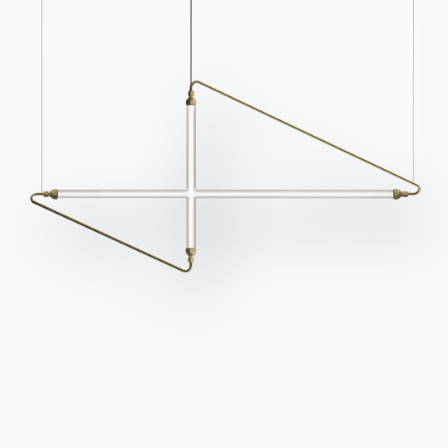
Zu den FAQ
Zugang zum Formular
Kontakte
Arbeiten Sie mit uns
Werden Sie Händler
Unterstützung
Ingenia Casa
Ethischer Kodex
Für den Newsletter anmelden
BONTEMPI
Produkte