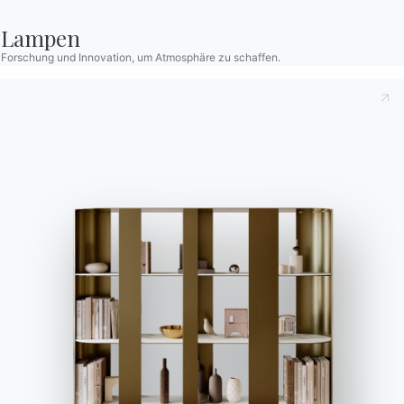
Konfigurator
Lampen
Bontempi Space
Forschung und Innovation, um Atmosphäre zu schaffen.
Store Locator
Contract
Zeitschrift
OUR WORLD
Wer wir sind
Danksagung
Designer
Flagship Store
Kataloge