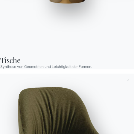
Luxor
Spiegel mit Wandbefestigung in zwei Positionen, hergestellt aus
zwei Elementen und einem dekorativen Detail.
Designed by Stefano Grassi
Tische
Synthese von Geometrien und Leichtigkeit der Formen.
Variante
Länge (X)
Höhe (Y)
Tiefe (Z)
Durchmesser (⌀)
Version
Dies zur Kenntnis nehmend
Datenschutzbestimmungen
,
/
/
3/4cm
70cm
09.39
gemäß Art. 13 der Verordnung (EU) 2016/679 erkläre ich,