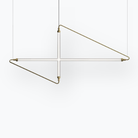
Arbeiten Sie mit uns
Werden Sie Händler
Unterstützung
Ingenia Casa
Ethischer Kodex
Für den Newsletter anmelden
BONTEMPI
Produkte
Konfigurator
Bontempi Space
Store Locator
Contract
Zeitschrift