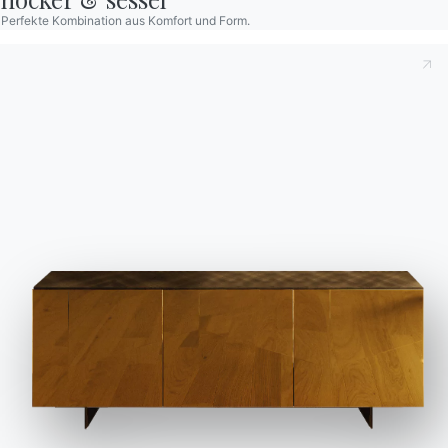
Tondo
Perfekte Kombination aus Komfort und Form.
BONTEMPI
OUR WORLD
Produkte
Wer wir
sind
Konfigurator
Danksagung
Bontempi
Wir verwenden Cookies
Designer
Space
Wir können diese zur Analyse unserer Besucherdaten platzieren, um
unsere Website zu verbessern, personalisierte Inhalte anzuzeigen und
Store
Flagship
Ihnen ein großartiges Website-Erlebnis zu bieten. Für weitere Informationen
Locator
Store
zu den von uns verwendeten Cookies öffnen Sie die Einstellungen.
Contract
Kataloge
Kontakte
Alle akzeptieren
Arbeiten Sie mit uns
Werden Sie Händler
Ablehnen
Nein, anpassen
Zeitschrift
Unterstützung
Reservierter Bereich
Kataloge
Newsletter