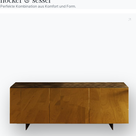
Ablehnen
Nein, anpassen
Zeitschrift
Perfekte Kombination aus Komfort und Form.
Unterstützung
Reservierter Bereich
Häufig gestellte Fragen
Informationen anfordern
Haben Sie noch Fragen?
Füllen Sie unser Formular
Antworten finden Sie in
aus, um Informationen
der Rubrik FAQ.
anzufordern.
Zu den FAQ
Zugang zum Formular
Kontakte
Arbeiten Sie mit uns
Werden Sie Händler
Unterstützung
Ingenia Casa