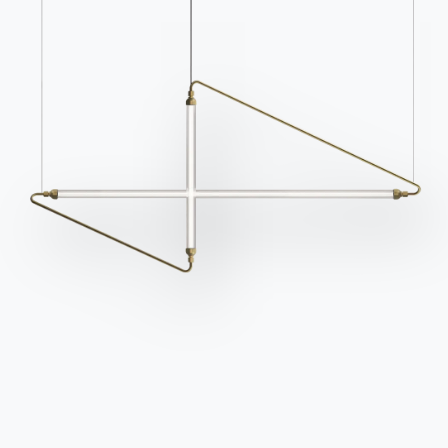
Kataloge
Newsletter
Kataloge von Bontempi
Aktivieren Sie unseren
herunterladen.
Newsletter, um die
neuesten Nachrichten zu
Zum Downloadbereich
gehen
erhalten.
Für den Newsletter
anmelden