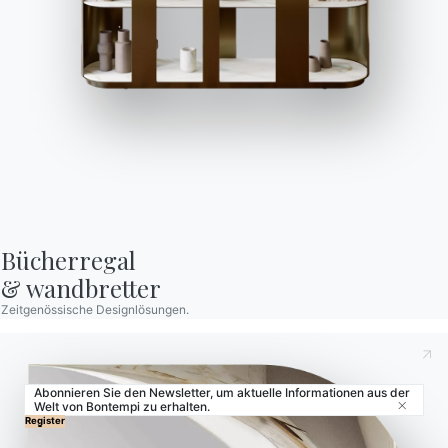
Contract
Zeitschrift
OUR WORLD
Wer wir sind
Danksagung
Designer
Flagship Store
Bücherregal

Kataloge
& wandbretter
Zeitgenössische Designlösungen.
Abonnieren Sie den Newsletter, um aktuelle Informationen aus der
Welt von Bontempi zu erhalten.
Close
© 2026 - B 4 Living Spa
Via Direttissima del Conero, 51 -
Register
60021 Camerano - AN - Italy ·
+39.071.7300032 ·