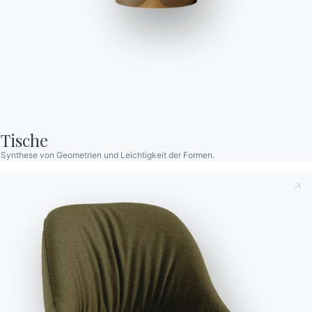
Cruz
Ausziehbarer Tisch mit Stahlgestell. Tischplatte aus Melamin,
Unicolor Kratzfest, Furnierholz, Kristall, kratzfestem Kristall,
SuperKeramik und SuperMarmor.
Tische
Designed by Molteni
Synthese von Geometrien und Leichtigkeit der Formen.
Orte
Variante
Länge (X)
Höhe (Y)
Tiefe (Z)
Version
8
120/170cm
75cm
80cm
01.80
Dies zur Kenntnis nehmend
Datenschutzbestimmungen
,
gemäß Art. 13 der Verordnung (EU) 2016/679 erkläre ich,