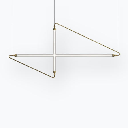
Kataloge
Newsletter
Kataloge von Bontempi
Aktivieren Sie unseren
herunterladen.
Newsletter, um die
neuesten Nachrichten zu
Zum Downloadbereich
gehen
erhalten.
Für den Newsletter
anmelden
Häufig gestellte Fragen
Informationen anfordern
Haben Sie noch Fragen?
Füllen Sie unser Formular
Antworten finden Sie in
aus, um Informationen
der Rubrik FAQ.
anzufordern.
Zu den FAQ
Zugang zum Formular