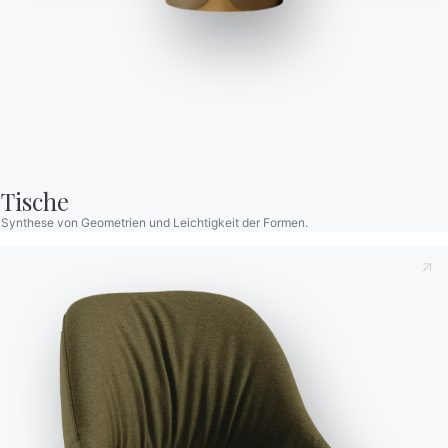
Daya
Abziehbarer Sessel mit zentralem Drehfuß aus verchromtem
oder lackiertem Stahl, gepolstertes Gehäuse aus flexiblem,
Tische
kaltgeformtem Polyurethan, feuerhemmend, gestepptes Kissen
Synthese von Geometrien und Leichtigkeit der Formen.
mit Bezug aus ökologischem Leder, Premium-Öko-Leder, Pure
Virgin Wool, Samt, Kvadrat Field-Gewebe, Kvadrat Coda-
Gewebe und Premium-Leder.
Designed by Marco Corti
Versionen
Abnehmbarer Pouf mit zentraler
Dies zur Kenntnis nehmend
Datenschutzbestimmungen
,
gemäß Art. 13 der Verordnung (EU) 2016/679 erkläre ich,