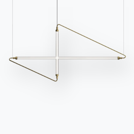
Häufig gestellte Fragen
Informationen anfordern
Haben Sie noch Fragen?
Füllen Sie unser Formular
Antworten finden Sie in
aus, um Informationen
der Rubrik FAQ.
anzufordern.
Zu den FAQ
Zugang zum Formular
Kontakte
Arbeiten Sie mit uns
Werden Sie Händler
Unterstützung
Ingenia Casa