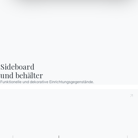
Zeitschrift
Unterstützung
Reservierter Bereich
Sideboard

und behälter
Funktionelle und dekorative Einrichtungsgegenstände.
Kataloge
Newsletter
Kataloge von Bontempi
Aktivieren Sie unseren
herunterladen.
Newsletter, um die
neuesten Nachrichten zu
Zum Downloadbereich
gehen
erhalten.
Für den Newsletter
anmelden