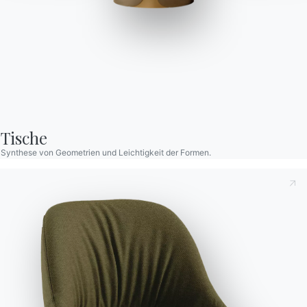
Chef
Ausziehbarer Tisch mit Gestell aus lackiertem Stahl, Platte und
Verlängerung aus Melamin, glänzendem oder kratzfestem
Mattglas, SuperKeramik und SuperMarmor.
Tische
Designed by Nicola Cerasa
Synthese von Geometrien und Leichtigkeit der Formen.
Orte
Variante
Länge (X)
Höhe (Y)
Tiefe (Z)
Version
6
120/180cm
75cm
80cm
52.26
Dies zur Kenntnis nehmend
Datenschutzbestimmungen
,
8
140/220cm
75cm
90cm
52.27
gemäß Art. 13 der Verordnung (EU) 2016/679 erkläre ich,