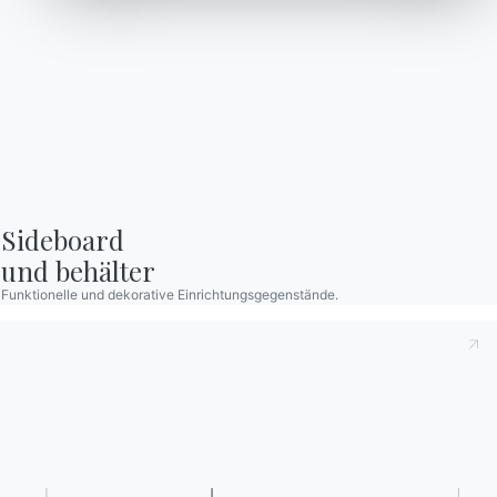
anmelden
Häufig gestellte Fragen
Informationen anfordern
Haben Sie noch Fragen?
Füllen Sie unser Formular
Antworten finden Sie in
aus, um Informationen
der Rubrik FAQ.
anzufordern.
Zu den FAQ
Zugang zum Formular
Sideboard

und behälter
Funktionelle und dekorative Einrichtungsgegenstände.
Kontakte
Arbeiten Sie mit uns
Werden Sie Händler
Unterstützung