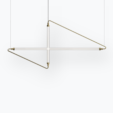
Ingenia Casa
Ethischer Kodex
Für den Newsletter anmelden
BONTEMPI
Produkte
Konfigurator
Bontempi Space
Store Locator
Contract
Zeitschrift
OUR WORLD
Wer wir sind