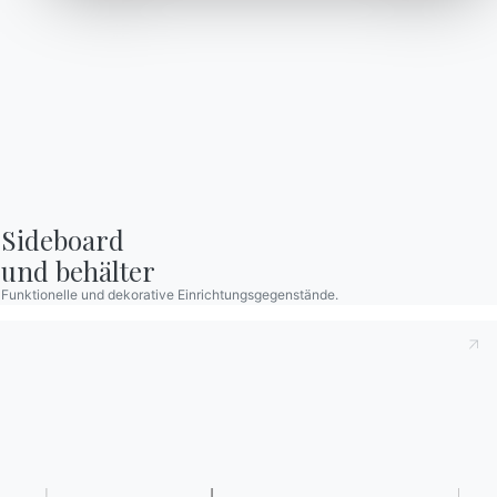
Arbeiten Sie mit uns
Werden Sie Händler
Ablehnen
Nein, anpassen
Zeitschrift
Unterstützung
Reservierter Bereich
Sideboard

und behälter
Funktionelle und dekorative Einrichtungsgegenstände.
Kataloge
Newsletter
Kataloge von Bontempi
Aktivieren Sie unseren
herunterladen.
Newsletter, um die
neuesten Nachrichten zu
Zum Downloadbereich
gehen