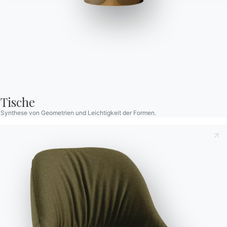
Polo
Stuhl mit Gestell aus Massivholz oder Stahlrohr, Gitter oder
Rundstahl. Rückenlehne aus Polypropylen und Sitzfläche aus
Tische
Holz oder gepolstert und mit Öko-Leder, Premium-Öko-Leder,
Synthese von Geometrien und Leichtigkeit der Formen.
tessuto Nordic, Pure Virgin Wool, Samt, treuem Kvadrat-
Gewebe, Kvadrat-Tail-Gewebe und Premium-Leder bezogen.
Designed by E-GGS
Versionen
Gittergestell
Dies zur Kenntnis nehmend
Datenschutzbestimmungen
,
gemäß Art. 13 der Verordnung (EU) 2016/679 erkläre ich,