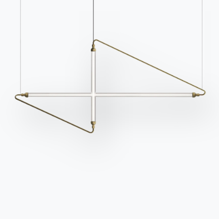
erhalten.
Für den Newsletter
anmelden
Häufig gestellte Fragen
Informationen anfordern
Haben Sie noch Fragen?
Füllen Sie unser Formular
Antworten finden Sie in
aus, um Informationen
der Rubrik FAQ.
anzufordern.
Zu den FAQ
Zugang zum Formular
Kontakte
Arbeiten Sie mit uns
Werden Sie Händler