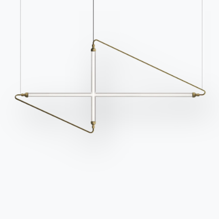
Kataloge
Newsletter
Kataloge von Bontempi
Aktivieren Sie unseren
herunterladen.
Newsletter, um die
neuesten Nachrichten zu
Zum Downloadbereich
gehen
erhalten.
Für den Newsletter
anmelden
Häufig gestellte Fragen
Informationen anfordern
Haben Sie noch Fragen?
Füllen Sie unser Formular
Antworten finden Sie in
aus, um Informationen
der Rubrik FAQ.
anzufordern.
Zu den FAQ
Zugang zum Formular