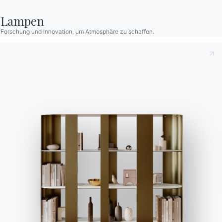
Lampen
Forschung und Innovation, um Atmosphäre zu schaffen.
Kontakte
Arbeiten Sie mit uns
Werden Sie Händler
Unterstützung
Ingenia Casa
Ethischer Kodex
Für den Newsletter anmelden
BONTEMPI
Produkte
Konfigurator
Bontempi Space