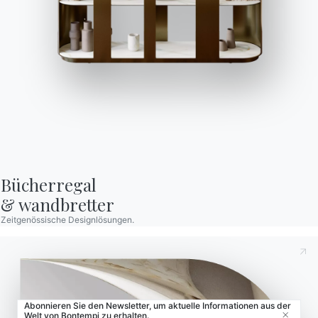
Store Locator
Contract
Zeitschrift
OUR WORLD
Wer wir sind
Danksagung
Designer
Bücherregal

& wandbretter
Flagship Store
Zeitgenössische Designlösungen.
Kataloge
Abonnieren Sie den Newsletter, um aktuelle Informationen aus der
Welt von Bontempi zu erhalten.