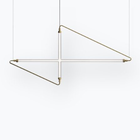
Kataloge
Newsletter
Kataloge von Bontempi
Aktivieren Sie unseren
herunterladen.
Newsletter, um die
neuesten Nachrichten zu
Zum Downloadbereich
gehen
erhalten.
Für den Newsletter
anmelden
Häufig gestellte Fragen
Informationen anfordern