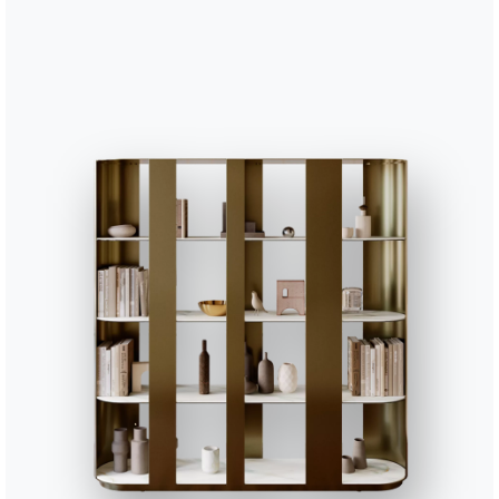
Связаться с
Работайте с нами
Стать реселлером
Журнал
Помощь
зарезервированная зо
рмационный
Часто задаваемые
етень
вопросы
вируйте нашу
У вас есть вопросы?
ылку, чтобы получать
Найдите ответы в раз