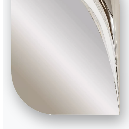
на
Запросить информацию
Заполните нашу форму,
чтобы запросить
деле
информацию.