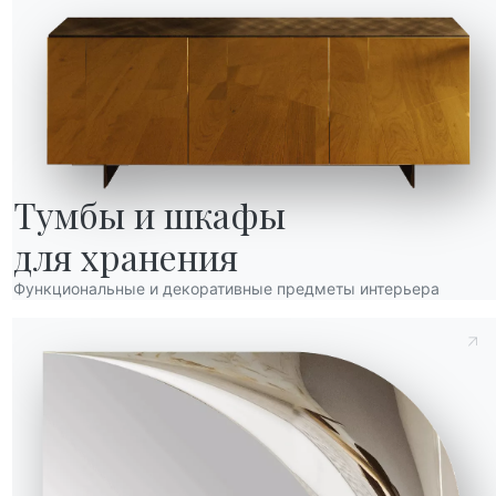
Тумбы и шкафы

для хранения
Функциональные и декоративные предметы интерьера
НАШ МИР
О нас
Отправить запрос
Благодарности
Отправить запрос
Дизайнеры
нов
Флагманский магазин
Каталоги