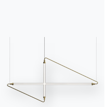
Accept all
Deny
No, adjust
Каталоги
Инфо
бюлл
Скачать каталоги
Акти
Bontempi.
расс
Перейти в раздел загрузки