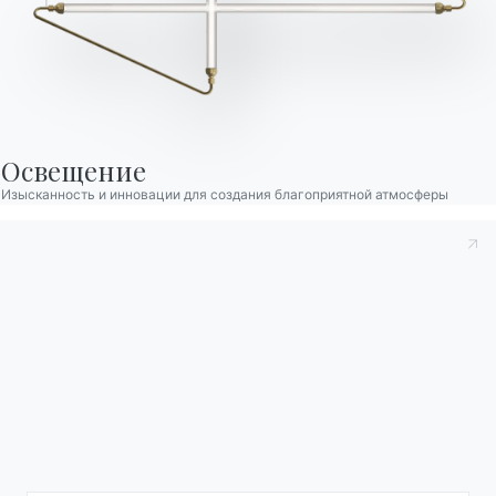
Bontempi Space
Локатор магазинов
Договор
Журнал
Освещение
Изысканность и инновации для создания благоприятной атмосферы
НАШ МИР
О нас
Благодарности
Дизайнеры
Флагманский магазин
Каталоги