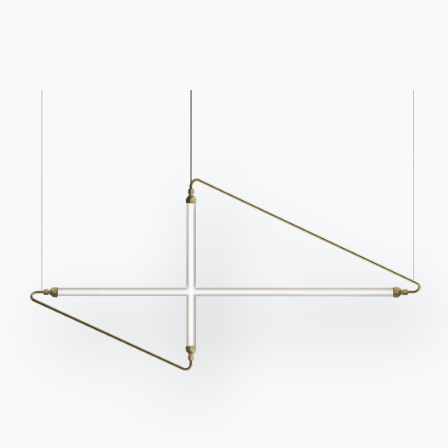
Связаться с
Работайте с нами
Стать реселлером
Помощь
Ingenia Casa
Этический кодекс
Подпишитесь на рассылку
BONTEMPI
Продукция
Конфигуратор
Bontempi Space