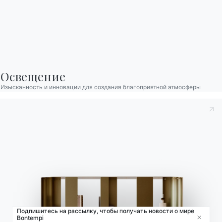
Локатор магазинов
Договор
Журнал
Освещение
НАШ МИР
О нас
Изысканность и инновации для создания благоприятной атмосферы
Благодарности
Дизайнеры
Флагманский магазин
Каталоги
Подпишитесь на рассылку, чтобы получать новости о мире
Bontempi
Close
© 2026 - B 4 Living Spa
Via Direttissima del Conero, 51 -