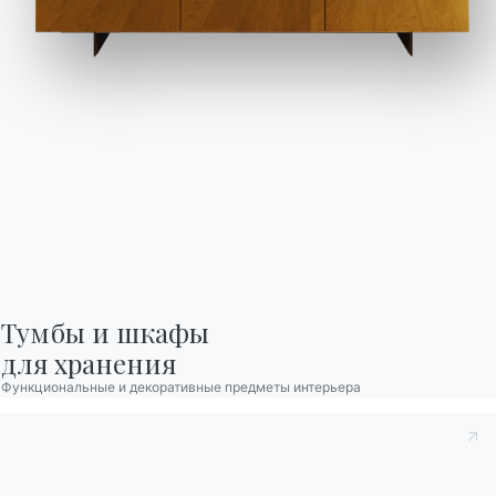
Ingenia Casa
Этический кодекс
Подпишитесь на рассылку
BONTEMPI
Продукция
Конфигуратор
Bontempi Space
Локатор магазинов
Договор
Тумбы и шкафы

для хранения
Журнал
Функциональные и декоративные предметы интерьера
НАШ МИР
О нас