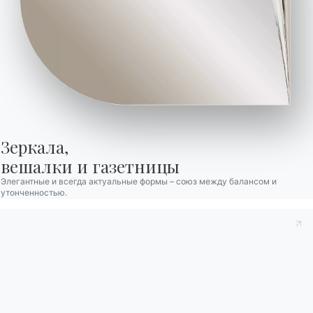
– твоя.
ПОХОЖИЕ СТАТЬИ
Зеркала,

вешалки и газетницы
Элегантные и всегда актуальные формы – союз между балансом и
утонченностью.
Bontempi wins the
Bon
prestigious Red
coll
Dot Design Award for the
Mob