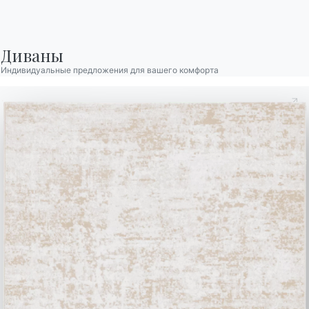
разделе FAQ.
информацию.
Перейти к разделу FAQ
Доступ к форме
Диваны
Индивидуальные предложения для вашего комфорта
Связаться с
Работайте с нами
Стать реселлером
Помощь
Ingenia Casa
Этический кодекс
Подпишитесь на рассылку
BONTEMPI