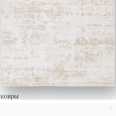
Продукция
Конфигуратор
Bontempi Space
Локатор магазинов
Договор
Журнал
НАШ МИР
О нас
Благодарности
Дизайнеры
ковры
Флагманский магазин
Каталоги