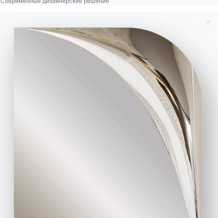
Современные дизайнерские решения
Напротив, женственный и интригующий Стул
Sveva
в
Коже
Премиум
цвета
амарант, им
каждая женщина может украсить изысканную
гостиную.
Выбрать мебель из кожи, значит подарить тепло
и изысканность интерьеру дома. Будь то кресло,
стул, барный стул или полка для стеллажа,
любая другая небольшая деталь. Результат все
равно будет тот же: эмоции жить в доме,
который рассказывает истории, одна из которых