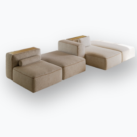
PETRA armchair
Каталоги
Информационный
бюллетень
Скачать каталоги
Активируйте нашу
Bontempi.
рассылку, чтобы
Перейти в раздел
получать последние
загрузки
новости.
Подпишитесь на
рассылку
Часто задаваемые
Запросить
вопросы
информацию
У вас есть вопросы?
Заполните нашу форму,
Найдите ответы в
чтобы запросить