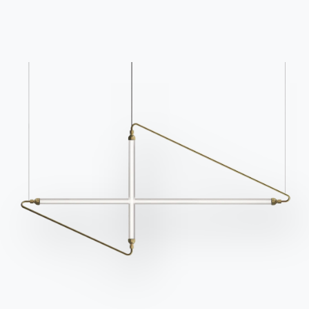
Кожа Премиум доступна в 22 разных оттенках:
от мягких пастельных тонов таких, как пудра,
состаренная роза, светло-зеленый, оливково-
зеленый, слоновая кость, бежевый, песочный и
серый, и до теплых оттенков таких, как амарант,
орех, шоколад и античный красный.
Кожа Премиум — изысканный и высокого
качества материал, подходит для обивки
предметов мебели таких, как
стулья,
барные
стулья
и
кресла
для меблировки просторных
гостиных и спален.