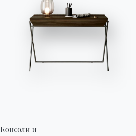
Для тех, кто, наоборот, ищет небольшой комод,
тумбочку или большой комод для спальной,
Bontempi подумала об Enea,
современном
низком шкафе
, который компонуется в
несколько разделов и достигает различных
высот.
Низкие шкафы
очень практичны для спальни,
потому что они похожи на маленькие
тумбочки
,
но в тоже время имеют более современный
Консоли и

дизайн. Enea – это коллекция комодов, мест