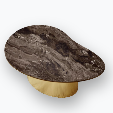
возвращает нас в прошлое? Да, Madison.
Низкие шкафы в виде серванта
– эта мебель
очень любима женщинами, благодаря
элегантности форм и возможностью превратить
ее в свою собственную драгоценную шкатулку
для дома.
Мебель
идеально подходит для
хранения столового серебра и посуды,
изысканная и элегантная, но в то же время
функциональная и удобная.
Небольшие комоды
—
тумбочки