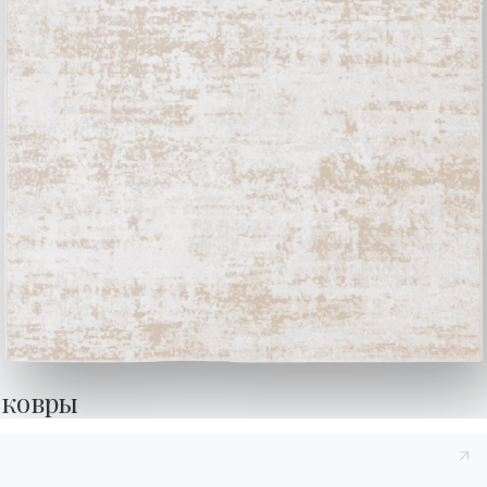
Мебель бар или дизайнерский комод в виде
серванта ,
Madison
от
Bontempi
,
имеет
деревянную структуру, состоит из двух
распашных створок, одной полки из прозрачного
стекла, внутренней зеркальной задней панели.
Топ, боковины и двери из лакированного дерева,
стекла или Супермрамора, декоративные ножки
и ручки можно свободно персонализировать
ковры
(развлекайтесь, создавая наиболее оригинальную
комбинацию с помощью нашего
Конфигуратора
).
Существует современный сервант, который