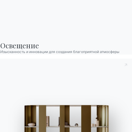
Освещение
Изысканность и инновации для создания благоприятной атмосферы
Существует множество видов
низки
х
современны
х сервантов
: Bontempi предлагает
широкий выбор, как форм и материалов, так и
стилей.
Линейка
Cosmopolitan
всегда доступна в
различных размерах, с разными дверцами,
топами, открытыми секциями, ящиками и