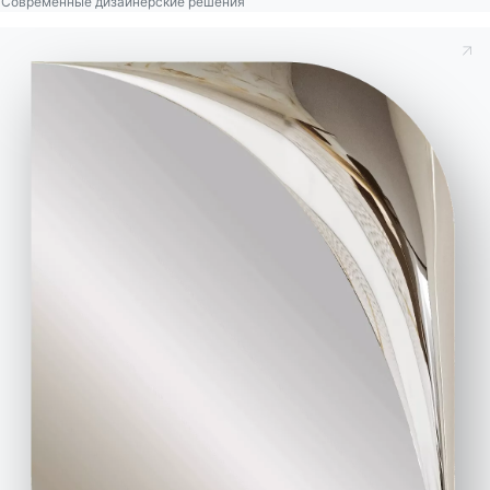
Современные дизайнерские решения
Am
sterdam
– низкий сервант со структурой,
открытой секцией, топом, боковинами и
дверцами из дерева. Удлиняется от 195 до 260