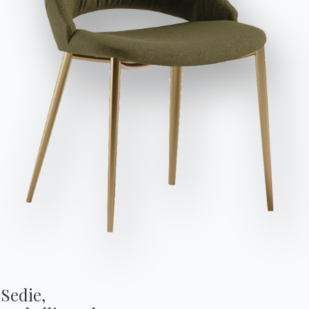
Invia richiesta
Variante
Lunghezza (X)
Altezza (Y)
Profondità (Z)
Versione
51cm
81/46cm
56cm
40.94
56cm
81/46cm
56cm
40.95
Finiture
Struttura e Seduta
POLIPROPILENE
Z006
Z008
Z009
Z029
Z031
Z038
Z039
Usa il Configuratore
Sedie,

Completa il tuo ambiente