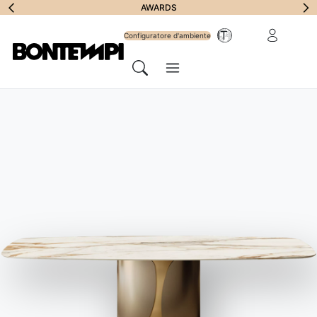
Iscriviti alla
AWARDS
Area riservat
IT
Newsletter
Configuratore d'ambiente
Menu
Cerca
HOME
//
PRODOTTI
//
SEDIE, SGABELLI E POLTRONE
//
ROCKET