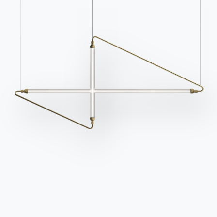
Contatti
Lavora con noi
Diventa un rivenditore
Assistenza
Ingenia Casa
Privacy Policy
Whistleblowing
Codice Etico
Iscriviti alla newsletter
BONTEMPI
Prodotti
Configuratore
Bontempi Space