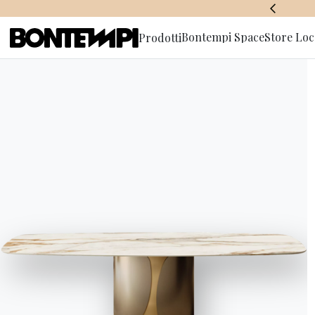
BONTEMPI SPACE
Bontempi Space
Store Loc
Prodotti
Iscriviti a
HOME
//
PRODOTTI
//
ACCESSORI
//
CHARLOTTE