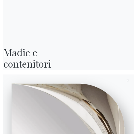
Altezza (Y)
Profondità (Z)
Versione
16.90
5cm
35cm
Invia richiesta
Madie e

contenitori
16.90
Ripiano contenitivo modulo tv