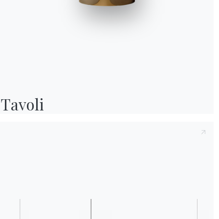
Preso atto della presente
Informativa Privac
e compreso il contenuto.*
Dopo aver preso visione dell'informativa
Inf
fine di ricevere comunicazioni commerciali e
Tavoli