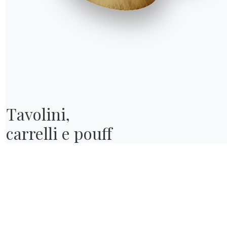
Tavolini,

carrelli e pouff
R WORLD
hi siamo
wards
esigners
lagship Store
ataloghi