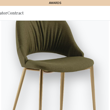
AWARDS
ator
Contract
lla Newsletter
Charlotte
Libreria con fissaggio a parete 
ripiani e/o contenitori optional. 
Designed by Shannon Sadler
Versioni
Accessori Charlotte