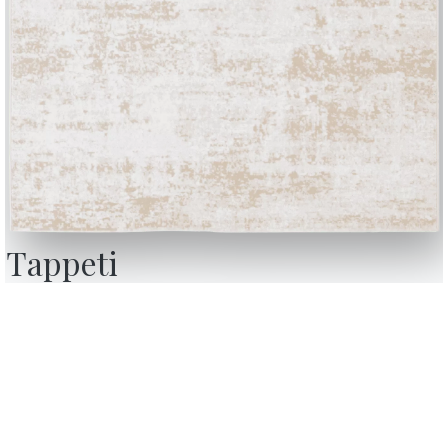
Tappeti
BONTEMPI
OU
Prodotti
C
Configuratore
A
Bontempi Space
D
nsenso,
Store Locator
F
con i
 revoca
Contract
C