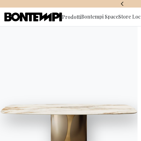
BONTEMPI SPACE
Bontempi Space
Store Loc
Prodotti
Iscriviti a
HOME
//
PRODOTTI
//
TAVOLI
//
MOON BASSO