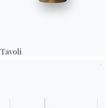
Preso atto della presente
Informativa Privac
e compreso il contenuto.*
Dopo aver preso visione dell'informativa
Inf
fine di ricevere comunicazioni commerciali e
Tavoli