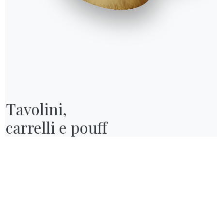
Tavolini,

carrelli e pouff
R WORLD
hi siamo
wards
esigners
lagship Store
ataloghi