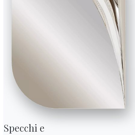
CM027
CM032
 lucido
hal lucido
Travertino bianco pietra opaco
Calacatta supreme opaco
LF02
LF05
LF07
LF08
le
 oak
Eucalipto
Botticino
Calacatta
Stone grey
o
ite bordo nero
1 VERSIONI
or
Net
Specchi e
