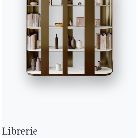
CM012
CM013
CM014
CM016
CM017
SUPERMARMO
Calacatta supreme lucido
Onice giada lucido
Arabescato gold lucido
Cappuccino royal
Taj ma
CR002
CR003
CR005
CR006
SUPERCERAMICA
Antracite
Bianco
Sabbia
Grigio savoia
L043
L044
L045
L054
L055
MELAMINICO
Bianco
Sabbia
Antracite
Cemento natura
Canyon
PL01
PS02
PS03
PS04
PS05
STRATIFICATO
Rovere grigio bordo marrone
Grigio
Nero
Bianco bordo ner
Antrac
Usa il
Configuratore
Scheda tecnica
Completa il tuo ambiente
3 VERSIONI
Net Outdo
Librerie
