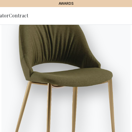
AWARDS
ator
Contract
lla Newsletter
Moon Bass
Tavolo basso con struttuta in Acc
Cristallo Antigraffio, SuperCer
Versioni
Fissi Quadrato