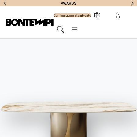
Iscriviti alla
AWARDS
Area riservat
IT
Newsletter
Configuratore d'ambiente
Menu
Cerca
HOME
//
PRODOTTI
//
SEDIE, SGABELLI E POLTRONE
//
MOOD SGABELLO RIVESTITO