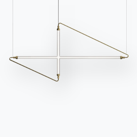
Struttura
Seduta
Cuscineria
METALLO LACCATO
M028
M055
M097
M306
M307
M310
M312
M325
M326
M327
M328
M329
Usa il Configuratore
Scheda tecnica
Completa il tuo ambiente
16 VERSIONI
Mood