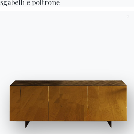
sgabelli e poltrone
Variante
Lunghezza (X)
Altezza (Y)
Profondità (Z)
Versione
47cm
83/49cm
57cm
34.08R
47cm
83/49cm
57cm
34.09R
47cm
83/49cm
57cm
34.10R
47cm
84/49cm
57cm
34.11R
47cm
84/49cm
57cm
34.12R
60cm
84/49cm
60cm
34.13R
60cm
84/49cm
60cm
34.14R