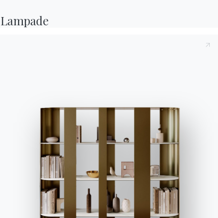
Lampade
Cataloghi
Newsletter
Scarica i cataloghi
Attiva la nostra
Bontempi.
newsletter per ricevere
le ultime novità.
Vai all'area download
Iscriviti alla newsletter
Domande frequenti
Richiedi informazioni
Hai domande? Scopri le
Compila il nostro form
risposte nella sezione
per richiedere
FAQ.
informazioni.