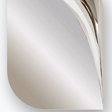
BONTEMPI
Prodotti
Configuratore
Bontempi Space
Store Locator
Contract
Journal
OUR WORLD
Chi siamo
Awards
Designers
Flagship Store
Cataloghi