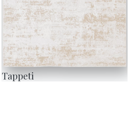
Tappeti
BONTEMPI
OU
Prodotti
C
Configuratore
A
Bontempi Space
D
nsenso,
Store Locator
F
con i
 revoca
Contract
C