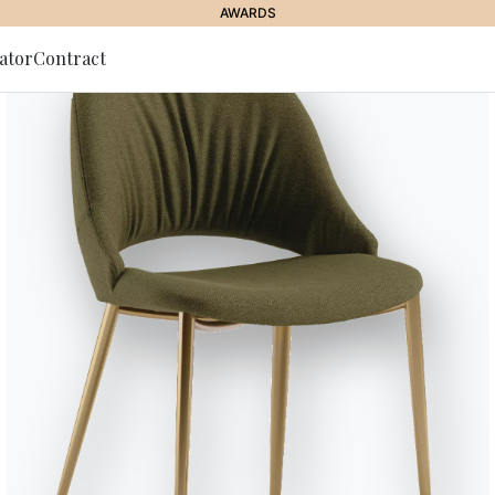
AWARDS
ator
Contract
lla Newsletter
Lexington
Libreria con struttura in Acciaio 
Designed by Studio Contromano
Finiture
Struttura
M028
M055
M097
M306
M307
METALLO LACCATO
Ottone scuro
Nero
Grigio chiaro
Bianco
Testa 