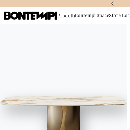
BONTEMPI SPACE
Bontempi Space
Store Loc
Prodotti
Iscriviti a
HOME
//
PRODOTTI
//
ACCESSORI
//
LEXINGTON