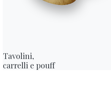
Tavolini,

carrelli e pouff
R WORLD
hi siamo
wards
esigners
lagship Store
ataloghi