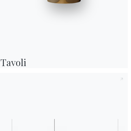
Preso atto della presente
Informativa Privac
e compreso il contenuto.*
Dopo aver preso visione dell'informativa
Inf
fine di ricevere comunicazioni commerciali e
Tavoli