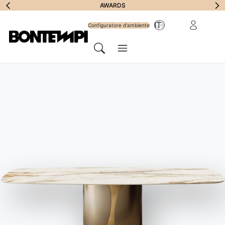
Iscriviti alla
AWARDS
Area riservat
IT
Newsletter
Configuratore d'ambiente
Menu
Cerca
DESIGNERS
//
STUDIO CONTROMANO