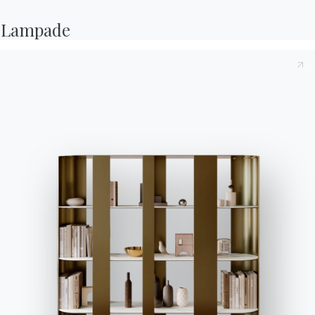
Contatti
Lampade
Lavora con noi
Diventa un rivenditore
Assistenza
Ingenia Casa
Privacy Policy
Whistleblowing
Codice Etico
Iscriviti alla newsletter
BONTEMPI
Prodotti
Configuratore
Bontempi Space