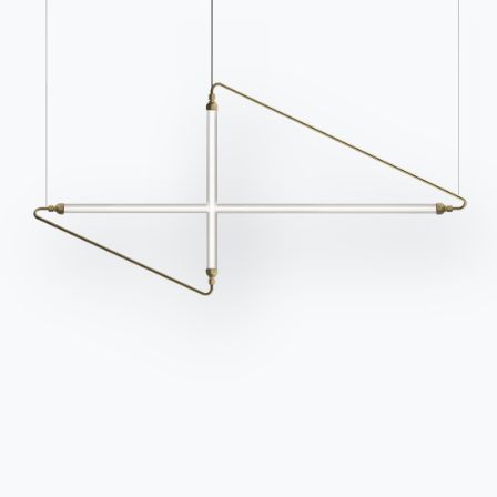
Cataloghi
Newsletter
Scarica i cataloghi
Attiva la nostra
Bontempi.
newsletter per ricevere
le ultime novità.
Vai all'area download
Iscriviti alla newsletter
Domande frequenti
Richiedi informazioni
Hai domande? Scopri le
Compila il nostro form
risposte nella sezione
per richiedere
FAQ.
informazioni.
Vai alle FAQ
Accedi al form