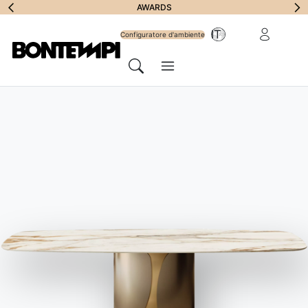
Iscriviti alla
AWARDS
Area riservat
IT
Newsletter
Configuratore d'ambiente
Menu
Cerca
HOME
//
PRODOTTI
//
TAVOLI
//
IMPERIAL