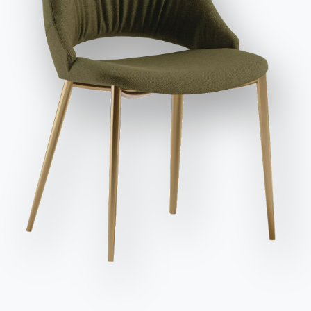
et publicitaires, y compris par l'envoi de newsletters.
Envoyer la demande
Des
Longueur
Hauteur
Profondeur
Variante
Version
places
(X)
(Y)
(Z)
235cm
95cm
107cm
ZEPAP235SXDX
82cm
95cm
107cm
ZEPC082
2
130cm
95cm
107cm
ZEPC130
3
150cm
95cm
107cm
ZEPC150