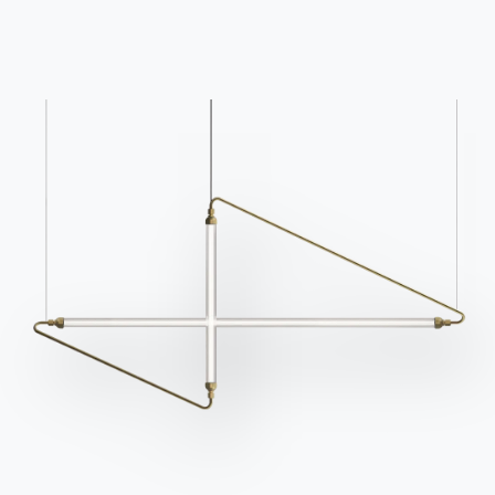
24 VERSIONS
Zenit Wall
Catalogues
Bulletin d'information
Télécharger les
Activez notre lettre
catalogues Bontempi.
d'information pour
recevoir les dernières
Accéder à la zone de
téléchargement
nouvelles.