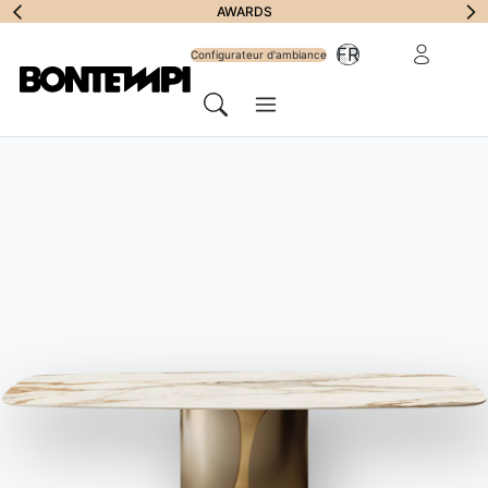
S'abonner à la
AWARDS
Zone Réserv
FR
lettre
Configurateur d'ambiance
Menu
d'information
Chercher
HOME
//
PRODUITS
//
CANAPÉ
//
ZENIT PLUS