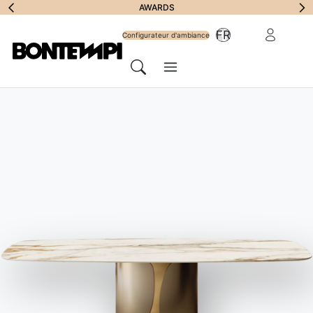
S'abonner à la
AWARDS
Zone Réserv
FR
lettre
Configurateur d'ambiance
Menu
d'information
Chercher
HOME
//
PRODUITS
//
CHAISES ET TABOURETS
//
LINDA TABOURET