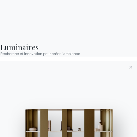
Produits
Configurateur
Bontempi Space
Localisateur de magasin
Luminaires
Contracter
Recherche et innovation pour créer l'ambiance
Journal
NOTRE MONDE
Entreprise
Remerciements
Designers
Magasin phare
Catalogues