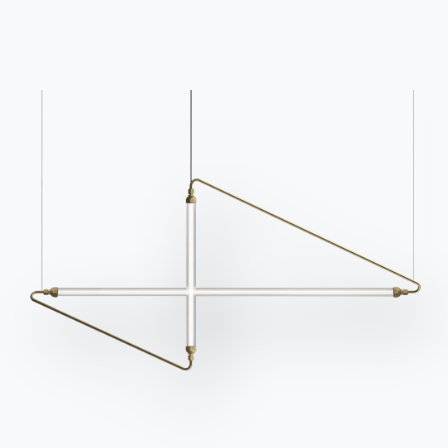
dans la section FAQ.
informations.
Aller à la FAQ
Accéder au formulaire
Contact
Travailler avec nous
Devenir revendeur
Assistance
Ingenia Casa
Code de déontologie
S'inscrire à la newsletter
BONTEMPI