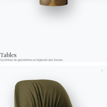
Linda Tabouret
Tabouret à deux hauteurs, structure en Métal rembourré et
revetu.
Tables
Synthèse de géométries et légèreté des formes
Versions
Dossier bas
Prenant note de ce qui suit
Politique de confidentialité
,
conformément à l'art. 13 du règlement Eu 2016/679, je
déclare avoir lu et compris son contenu.*
Après avoir lu les informations
Politique de confidentialité
Je consens au traitement de mes données personnelles
dans le but de recevoir des communications commerciales