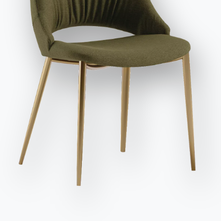
et publicitaires, y compris par l'envoi de newsletters.
Envoyer la demande
Variante
Longueur (X)
Hauteur (Y)
Profondeur (Z)
Version
43cm
86/65cm
48cm
04.25C
44cm
96/75cm
50cm
04.26C
Finitions
Structure et Siège
CUIR
Q032
Q230
Q232
Q235
Q238
Q239
Q255
Q256
Q257
Q258
Q259
Q400
Q401
Q403
Q405
Q406
Q408
Q410
Q429
Q435