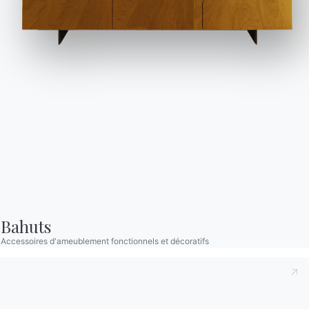
Catalogues
Bulletin d'information
Télécharger les
Activez notre lettre
catalogues Bontempi.
d'information pour
recevoir les dernières
Accéder à la zone de
téléchargement
nouvelles.
S'inscrire à la newsletter
Bahuts
Accessoires d'ameublement fonctionnels et décoratifs
Questions fréquemment
Demande d'information
posées
Remplissez notre
Vous avez des questions
formulaire pour
? Trouvez les réponses
demander des