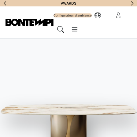
S'abonner à la
AWARDS
Zone Réserv
FR
lettre
Configurateur d'ambiance
Menu
d'information
Chercher
HOME
//
PRODUITS
//
TABLES
//
UNIVERSE XXL