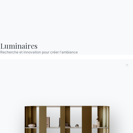
S'inscrire à la newsletter
BONTEMPI
Produits
Configurateur
Luminaires
Bontempi Space
Recherche et innovation pour créer l'ambiance
Localisateur de magasin
Contracter
Journal
NOTRE MONDE
Entreprise
Remerciements
Designers