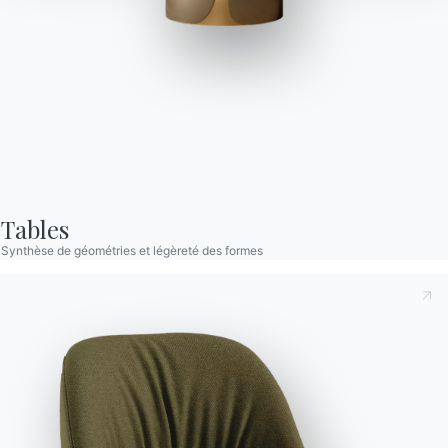
Universe Xxl
Table fixe, structure et détails décoratifs en métal laqué,
plateau en bois massif ou SuperMarbre.
Designed by Bernhardt & Vella
Tables
Synthèse de géométries et légèreté des formes
Versions
Fixe Rectangulaire
Prenant note de ce qui suit
Politique de confidentialité
,
conformément à l'art. 13 du règlement Eu 2016/679, je
déclare avoir lu et compris son contenu.*
Après avoir lu les informations
Politique de confidentialité
Je consens au traitement de mes données personnelles
dans le but de recevoir des communications commerciales