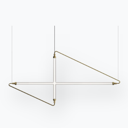
Questions fréquemment
Demande d'information
posées
Remplissez notre
Vous avez des questions
formulaire pour
? Trouvez les réponses
demander des
dans la section FAQ.
informations.
Aller à la FAQ
Accéder au formulaire
Contact
Travailler avec nous
Devenir revendeur
Assistance
Ingenia Casa
Code de déontologie