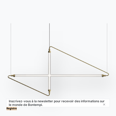
Contracter
Journal
NOTRE MONDE
Entreprise
Remerciements
Designers
Magasin phare
Catalogues
Inscrivez-vous à la newsletter pour recevoir des informations sur
le monde de Bontempi.
Close
© 2026 - B 4 Living Spa
Via Direttissima del Conero, 51 -
Registre
60021 Camerano - AN - Italy ·
+39.071.7300032 ·