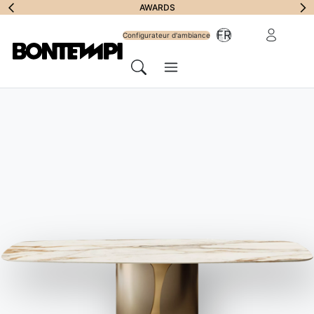
S'abonner à la
AWARDS
Zone Réserv
FR
lettre
Configurateur d'ambiance
Menu
d'information
Chercher
HOME
//
PRODUITS
//
LUMINAIRES
//
ASTRA