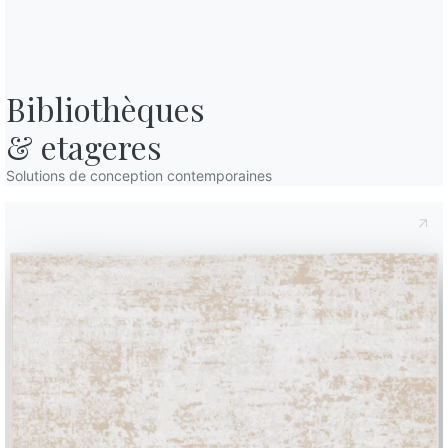
Bibliothèques

& etageres
Solutions de conception contemporaines
tin d'information
Questions fréquemmen
posées
ez notre lettre
Vous avez des questions
ormation pour recevoir
Trouvez les réponses da
ernières nouvelles.
section FAQ.
rire à la newsletter
Aller à la FAQ
BONTEMPI
Produits