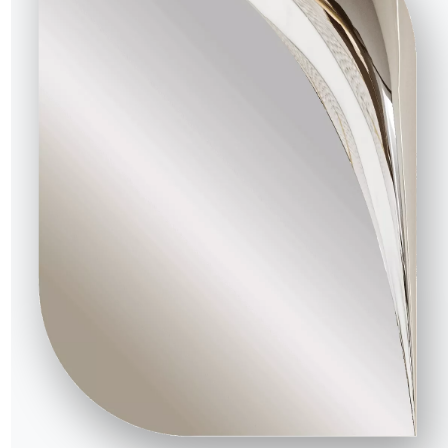
NOTRE MONDE
Entreprise
Remerciements
Designers
magasin
Magasin phare
Catalogues