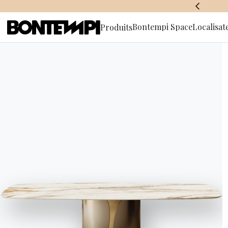
BONTEMPI SPACE
Bontempi Space
Localisat
Produits
S'abonner à
d'informa
HOME
//
PRODUITS
//
BAHUTS
//
TESSA