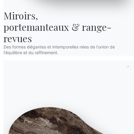
Miroirs,

portemanteaux & range-
revues
Des formes élégantes et intemporelles nées de l'union de
l'équilibre et du raffinement.
t
Demande d'information
Remplissez notre formulaire
 ?
pour demander des
ns la
informations.
Accéder au formulaire
NOTRE MONDE
Entreprise