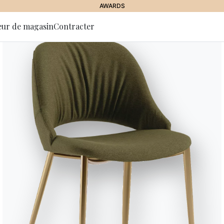
AWARDS
eur de magasin
Contracter
 la lettre
tion
Tessa
Le buffet Tessa exprime son iden
sur la surface. Le projet repose 
de légères facettes qui modulen
et des reflets changeants, capab
est un volume monolithique mais 
visuelle et d’une présence scéni
s’intègre naturellement dans de
plus classiques ou éclectiques,
à travers la lumière, la géométri
Designed by Shannon Sadler