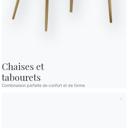
fidentialité
, conformément à l'art. 13 du règlement Eu 2016/679, je
Variante
Longueur (X)
confidentialité
Je consens au traitement de mes données
144cm
mmunications commerciales et publicitaires, y compris par l'envoi de
216cm
Chaises et

144cm
tabourets
216cm
Combinaison parfaite de confort et de forme
Finitions
Portes d'entrée
Fond et flancs
M325
M326
M328
MÉTAL LAQUÉ
Or
Argent
Laiton vielli
Utiliser le
configurateur