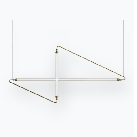
We use cookies
We may place these for analysis of our visitor data, to improve our website, s
personalised content and to give you a great website experience. For more
information about the cookies we use open the settings.
Accept all
Deny
No, adjust