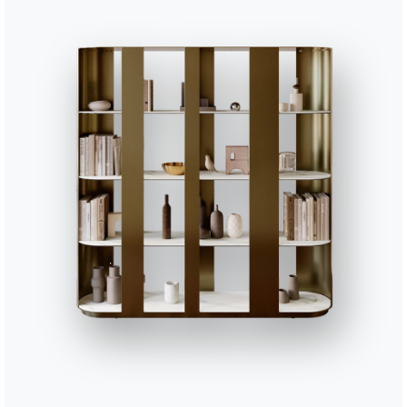
BONTEMPI
Produits
Configurateur
Bontempi Space
Localisateur de 
how
Contracter
Contact
Travailler avec nous
Devenir revendeur
Journal
Assistance
Zone Réservée