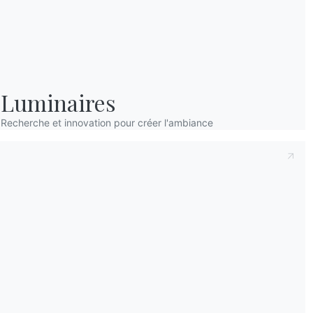
Luminaires
Recherche et innovation pour créer l'ambiance
Catalogues
Bulle
Télécharger les catalogues
Activ
Bontempi.
d'inf
les d
Accéder à la zone de
téléchargement
S'insc