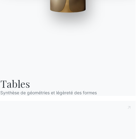
Prenant note de ce qui suit
Politique de con
déclare avoir lu et compris son contenu.*
Après avoir lu les informations
Politique de 
personnelles dans le but de recevoir des co
newsletters.
Tables
Synthèse de géométries et légèreté des formes