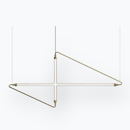
dans la section FAQ.
informations.
Aller à la FAQ
Accéder au formulaire
Contact
Travailler avec nous
Devenir revendeur
Assistance
Ingenia Casa
Code de déontologie
S'inscrire à la newsletter
BONTEMPI