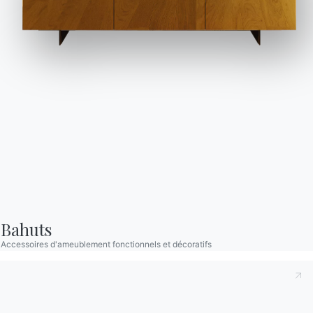
SUNCT050
Sunset
CUSD058
Accessoires coussins decorati
Catalogues
Bulletin d'information
Télécharger les
Activez notre lettre
catalogues Bontempi.
d'information pour
recevoir les dernières
Accéder à la zone de
téléchargement
nouvelles.
S'inscrire à la newsletter
Bahuts
Accessoires d'ameublement fonctionnels et décoratifs
Questions fréquemment
Demande d'information
posées
Remplissez notre
Vous avez des questions
formulaire pour
? Trouvez les réponses
demander des