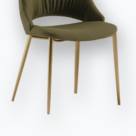
et publicitaires, y compris par l'envoi de newsletters.
Envoyer la demande
Des
Longueur
Hauteur
Profondeur
Variante
Version
places
(X)
(Y)
(Z)
98cm
80cm
98cm
SUNAQ098
2
146cm
80cm
98cm
SUNC146
3
166cm
80cm
98cm
SUNC166
3
196cm
80cm
98cm
SUNC196
116cm
80cm
155cm
SUNP116SXDX