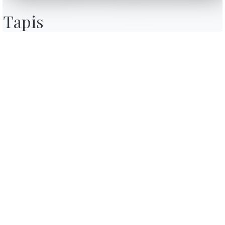
Contact
Tapis
Travailler avec nous
Devenir revendeur
Journal
Assistance
Zone Réservée