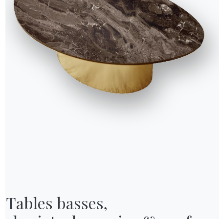
NOTRE MONDE
Entreprise
Remerciements
Designers
Tables basses,

magasin
Magasin phare
Catalogues