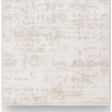
BONTEMPI
Produits
Configurateur
Bontempi Space
Localisateur de 
how
Contracter