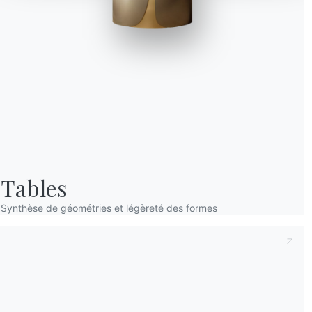
Prenant note de ce qui suit
Politique de con
déclare avoir lu et compris son contenu.*
Après avoir lu les informations
Politique de 
personnelles dans le but de recevoir des co
newsletters.
Tables
Synthèse de géométries et légèreté des formes