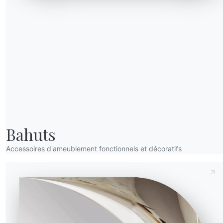
06.64
67cm
30cm
06.65
67cm
40cm
Envoyer la demande
Bahuts
Accessoires d'ameublement fonctionnels et décoratifs