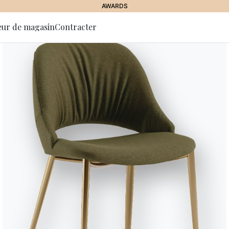
AWARDS
eur de magasin
Contracter
 la lettre
tion
ICE & POUF
//
TOWER
Tower
Table basse structure en Métal 
Variante
Longueur (X)