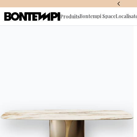
BONTEMPI SPACE
Bontempi Space
Localisat
Produits
S'abonner à
d'informa
HOME
//
PRODUITS
//
TABLES BASSES, CHARIOTS DE SERV