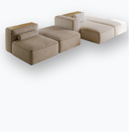
We use cookies
We may place these for analysis of our visitor data, to improve our website, s
personalised content and to give you a great website experience. For more
information about the cookies we use open the settings.