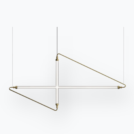
dans la section FAQ.
informations.
Aller à la FAQ
Accéder au formulaire
Contact
Travailler avec nous
Devenir revendeur
Assistance
Ingenia Casa
Code de déontologie
S'inscrire à la newsletter
BONTEMPI