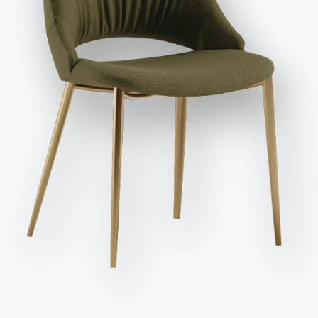
et publicitaires, y compris par l'envoi de newsletters.
Envoyer la demande
Variante
Longueur (X)
Hauteur (Y)
Profondeur (Z)
Version
55cm
81/46cm
59cm
04.56COUT
48cm
100/65cm
60cm
04.56DOUT
48cm
81/46cm
59cm
04.56OUT
Finitions
Structure
Séance
MÉTAL LAQUÉ