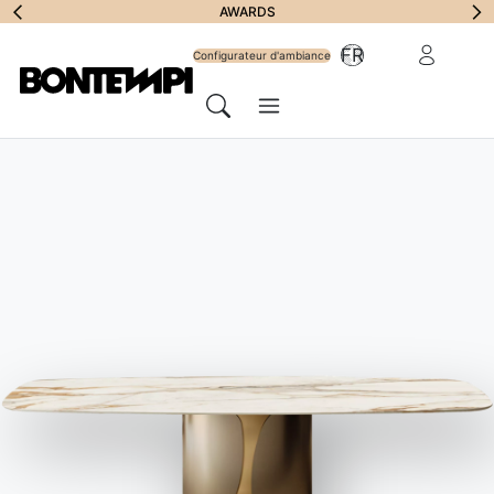
S'abonner à la
AWARDS
Zone Réserv
FR
lettre
Configurateur d'ambiance
Menu
d'information
Chercher
HOME
//
PRODUITS
//
CHAISES ET TABOURETS
//
NET OUTDOOR