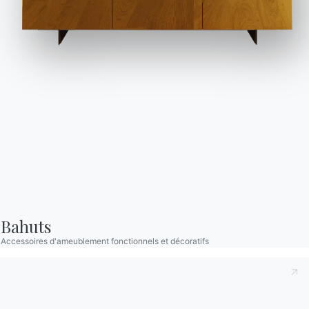
Catalogues
Bulletin d'information
Télécharger les
Activez notre lettre
catalogues Bontempi.
d'information pour
recevoir les dernières
Accéder à la zone de
téléchargement
nouvelles.
S'inscrire à la newsletter
Bahuts
Accessoires d'ameublement fonctionnels et décoratifs
Questions fréquemment
Demande d'information
posées
Remplissez notre
Vous avez des questions
formulaire pour
? Trouvez les réponses
demander des