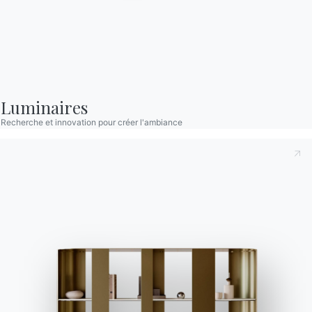
Produits
Configurateur
Bontempi Space
Localisateur de magasin
Contracter
Luminaires
Journal
Recherche et innovation pour créer l'ambiance
NOTRE MONDE
Entreprise
Remerciements
Designers
Magasin phare
Catalogues