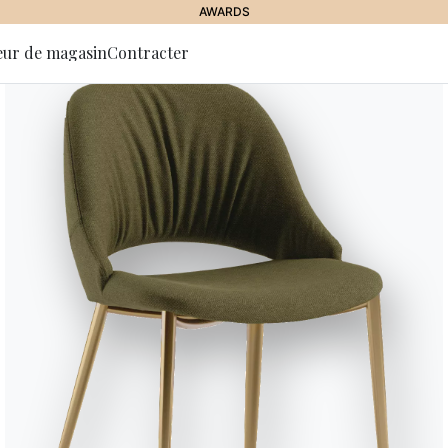
AWARDS
eur de magasin
Contracter
 la lettre
tion
Molteni
“La recherche et l'innovation ca
Après avoir obtenu son diplôme à
technique et artistique en design
intérêt pour les matériaux innova
dans la conception de chaises, d
contractuels.
PRODUITS CONÇUS PAR MOLTENI