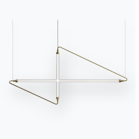
Catalogues
Bulle
Télécharger les catalogues
Activ
Bontempi.
d'inf
les d
Accéder à la zone de
téléchargement
S'insc
Contact