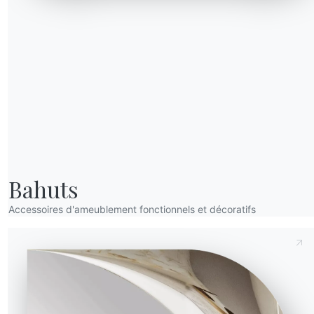
Envoyer la demande
NOTRE MONDE
Seventy
Entreprise
Chaises et tabourets
Remerciements
Bahuts
Designers
Accessoires d'ameublement fonctionnels et décoratifs
magasin
Magasin phare
Catalogues