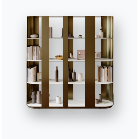
Chaises et tabourets
Assistance
Zone Réservée
tin d'information
Questions fréquemmen
posées
ez notre lettre
Vous avez des questions
ormation pour recevoir
Trouvez les réponses da
ernières nouvelles.
section FAQ.
rire à la newsletter
Aller à la FAQ
BONTEMPI
Produits
Configurateur
Bontempi Space