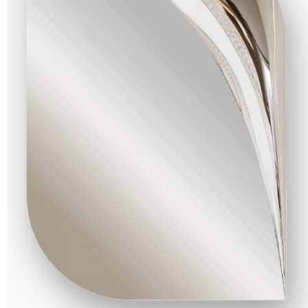
t
Demande d'information
Remplissez notre formulaire
 ?
pour demander des
ns la
informations.
Accéder au formulaire
NOTRE MONDE
Entreprise
Remerciements
Designers