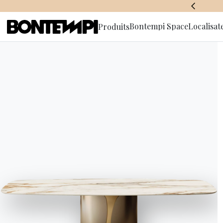
BONTEMPI SPACE
Bontempi Space
Localisat
Produits
S'abonner à
d'informa
DESIGNERS
//
MOLTENI