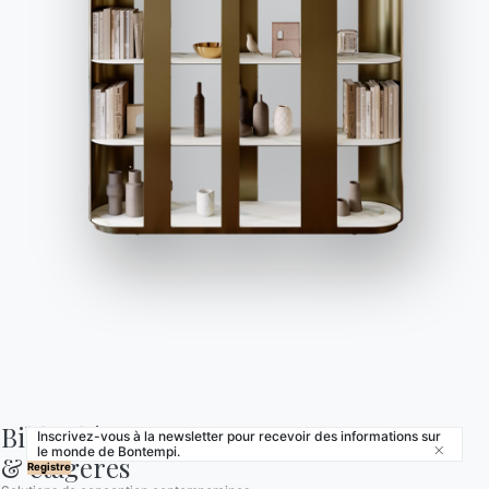
Contracter
Journal
NOTRE MONDE
Entreprise
Remerciements
Designers
Magasin phare
Catalogues
Bibliothèques

Inscrivez-vous à la newsletter pour recevoir des informations sur
le monde de Bontempi.
Close
© 2026 - B 4 Living Spa
Via Direttissima del Conero, 51 -
& etageres
Registre
60021 Camerano - AN - Italy ·
+39.071.7300032 ·