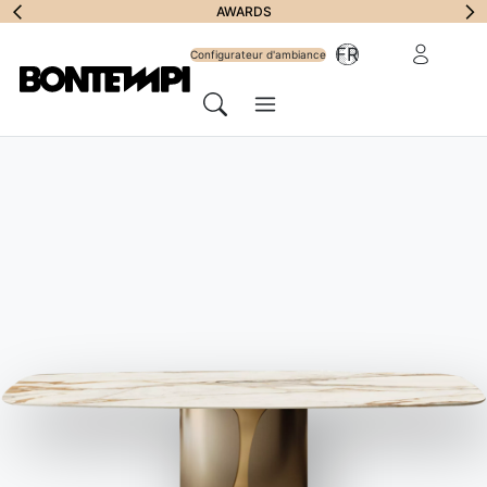
S'abonner à la
AWARDS
Zone Réserv
FR
lettre
Configurateur d'ambiance
Menu
d'information
Chercher
HOME
//
PRODUITS
//
TABLES
//
MOON BAS