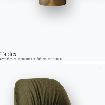
Moon Bas
Table bass avec structure et détails décoratifs en Métal laqué.
Plateau en Mélamine, Stratifié, Verre, Verre velvet anti-rayures,
SuperCeramique and SuperMarbre.
Tables
Synthèse de géométries et légèreté des formes
Versions
Fixe Carré
Prenant note de ce qui suit
Politique de confidentialité
,
conformément à l'art. 13 du règlement Eu 2016/679, je
déclare avoir lu et compris son contenu.*
Après avoir lu les informations
Politique de confidentialité
Je consens au traitement de mes données personnelles
dans le but de recevoir des communications commerciales