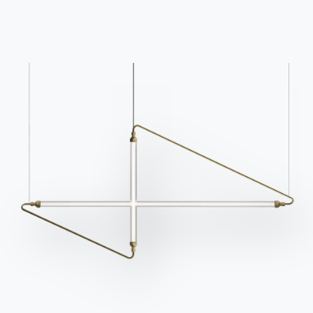
Catalogues
Bulletin d'information
Télécharger les
Activez notre lettre
catalogues Bontempi.
d'information pour
recevoir les dernières
Accéder à la zone de
téléchargement
nouvelles.
S'inscrire à la newsletter
Questions fréquemment
Demande d'information
posées
Remplissez notre
Vous avez des questions
formulaire pour
? Trouvez les réponses
demander des
dans la section FAQ.
informations.
Aller à la FAQ
Accéder au formulaire