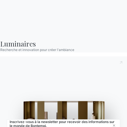
Localisateur de magasin
Contracter
Journal
Luminaires
NOTRE MONDE
Recherche et innovation pour créer l'ambiance
Entreprise
Remerciements
Designers
Magasin phare
Catalogues
Inscrivez-vous à la newsletter pour recevoir des informations sur
le monde de Bontempi.
Close