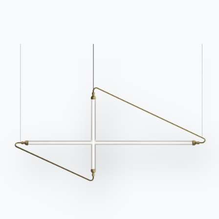
Contact
Travailler avec nous
Devenir revendeur
Assistance
Ingenia Casa
Code de déontologie
S'inscrire à la newsletter
BONTEMPI
Produits
Configurateur
Bontempi Space