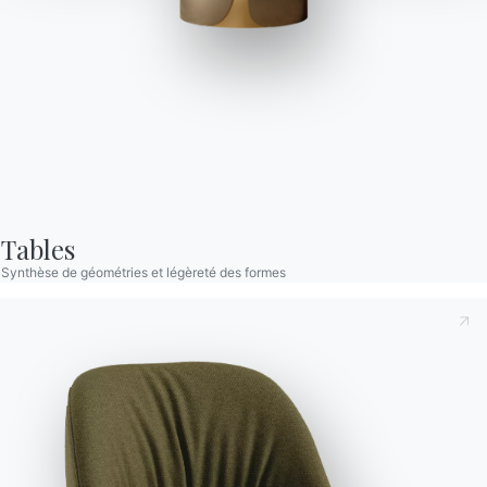
Bridge
Table extensible ou fixe avec plateau ovale ou rectangulaire.
Structure et détails décoratifs en Métal laqué. Plateau en Bois
plaqué, plaqué avec bords en Bois massif, Bois massif, Verre,
Verre velvet anti-rayures opaque, SuperCeramique et
Tables
SuperMarbre.
Synthèse de géométries et légèreté des formes
Designed by Pocci & Dondoli
Prenant note de ce qui suit
Politique de confidentialité
,
conformément à l'art. 13 du règlement Eu 2016/679, je
Versions
Fixe Rectangulaire
déclare avoir lu et compris son contenu.*
Après avoir lu les informations
Politique de confidentialité
Je consens au traitement de mes données personnelles
dans le but de recevoir des communications commerciales