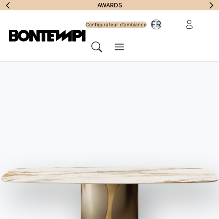
S'abonner à la
AWARDS
Zone Réserv
FR
lettre
Configurateur d'ambiance
Menu
d'information
Chercher
HOME
//
PRODUITS
//
TABLES
//
BRIDGE