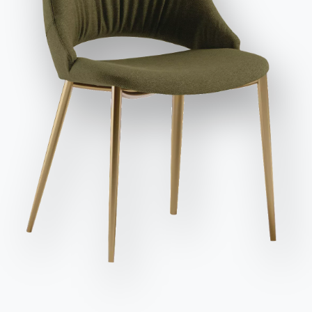
et publicitaires, y compris par l'envoi de newsletters.
Envoyer la demande
Des places
Variante
Longueur (X)
Hauteur (Y)
Profondeur (Z)
Version
8
200cm
75cm
100cm
53.40
10
250cm
75cm
100cm
53.42
12
300cm
75cm
120cm
53.44
Finitions
Sol
Structure
Détails décoratifs
BOIS MASSIF