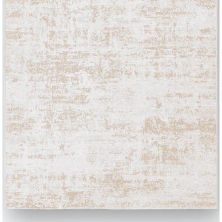
VN01
VN02
VN03
VN04
VN05
VEGAN NABUK
Noix de muscade
Riz
Gingembre
Pluie
Gris to
Utiliser le
configurateur
BONTEMPI
Produits
Configurateur
Bontempi Space
Localisateur de 
how
Contracter