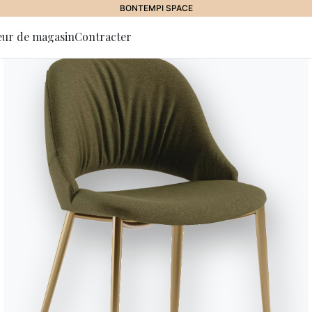
AWARDS
eur de magasin
Contracter
 la lettre
tion
Blake
Sculptural et essentiel, le can
modulaire de volumes purs, en éq
modularité s’exprime à travers tr
multifonction s’ouvre par abatt
étagère intégrée. Les inserts en 
proposés en trois variantes, et 
monolithique raffiné, conférant
Designed by Sebastiano Tosi