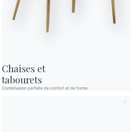
fidentialité
, conformément à l'art. 13 du règlement Eu 2016/679, je
confidentialité
Je consens au traitement de mes données
mmunications commerciales et publicitaires, y compris par l'envoi de
Variante
Longueur (X)
Hauteu
88cm
68cm
88cm
68cm
Chaises et

tabourets
88cm
68cm
Combinaison parfaite de confort et de forme
88cm
68cm
88cm
68cm
88cm
68cm