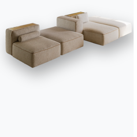
We use cookies
We may place these for analysis of our visitor data, to improve our website, s
personalised content and to give you a great website experience. For more
information about the cookies we use open the settings.