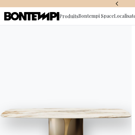
BONTEMPI SPACE
Bontempi Space
Localisat
Produits
S'abonner à
d'informa
HOME
//
PRODUITS
//
CANAPÉ
//
BLAKE