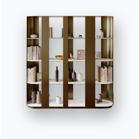
56cm
32cm
56cm
42cm
63cm
/
88cm
41cm
88cm
41cm
88cm
41cm
Finitions
Séance
PR01
PR02
PR03
PR04
PR05
CUIR DE PREMIÈRE QUALITÉ
Blanc
Ivoire
Beige
Sable
Gris cl
PR18
PR19
PR20
PR21
PR22
Vert olive
Vert foncé
Jaune
Rouge
Rouge 
TEBQ001
TEBQ002
TEBQ003
TEBQ004
TEBQ00
TISSU BOUQUET
Vanille
Ecru
Noix de muscade
Argan
Châta