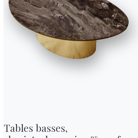
VN06
VN07
VN08
VN09
urterelle
Cannelle
Tempete
Cendre
Graines de pavot
NOTRE MONDE
Entreprise
Remerciements
Designers
Tables basses,

magasin
Magasin phare
Catalogues