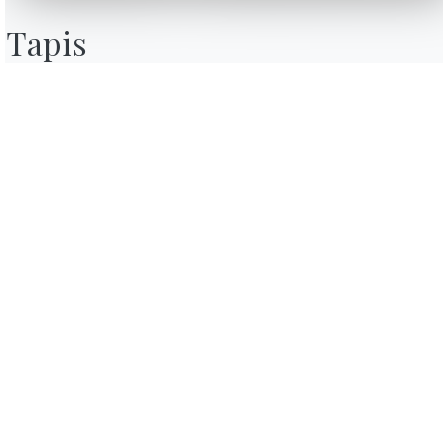
Contact
Tapis
Travailler avec nous
Devenir revendeur
Journal
Assistance
Zone Réservée