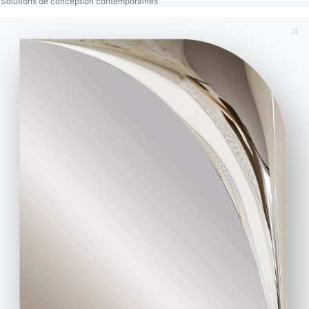
Ingenia Casa
Solutions de conception contemporaines
Code de déontologie
S'inscrire à la newsletter
BONTEMPI
Produits
Configurateur
Bontempi Space
Localisateur de magasin
Contracter
Journal
NOTRE MONDE
Entreprise