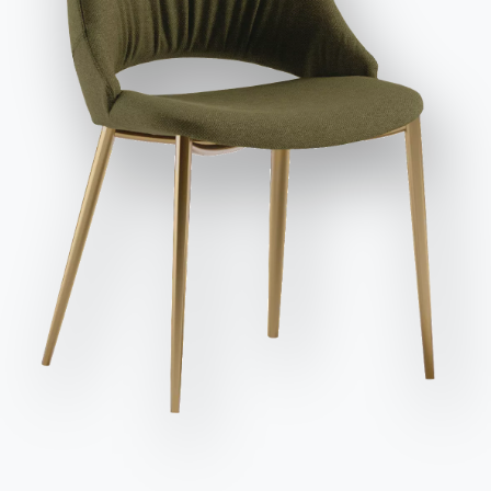
et publicitaires, y compris par l'envoi de newsletters.
Envoyer la demande
Longueur
Hauteur
Profondeur
Diamètre
Variante
Version
(X)
(Y)
(Z)
(⌀)
88cm
68cm
38cm
/
BLKBA88F
88cm
68cm
44cm
/
BLKBA88FB
88cm
68cm
32cm
/
BLKBA88N
88cm
68cm
38cm
/
BLKBA88XF
88cm
68cm
44cm
/
BLKBA88XFB