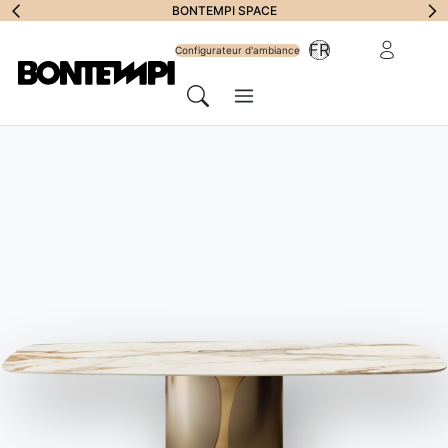
S'abonner à la
BONTEMPI SPACE
Zone Réserv
FR
lettre
Configurateur d'ambiance
Menu
d'information
Chercher
HOME
//
PRODUITS
//
CANAPÉ
//
BLAKE