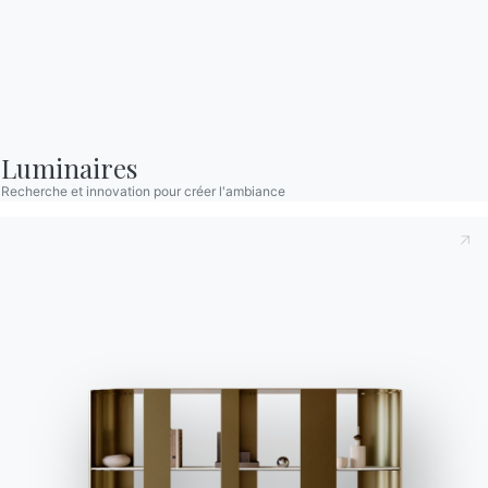
TKF01
TKF02
TKF06
CUIR ÉCOLOGIQUE DE QUALITÉ SUPÉRIEURE
TRP01
TRP02
TRP03
TRP04
TRP05
TRP06
TRP07
TRP08
TRP09
TRP10
Luminaires
Recherche et innovation pour créer l'ambiance
TRP11
TRP12
TRP13
TRP14
TRP15
TRP16
TRP17
VEGAN NABUK
VN01
VN02
VN03
VN04
VN05
VN06
VN07
VN08
VN09
Utiliser le configurateur
Catalogues
Bulletin d'information
Télécharger les
Activez notre lettre
catalogues Bontempi.
d'information pour
recevoir les dernières
Accéder à la zone de
téléchargement
nouvelles.
S'inscrire à la newsletter