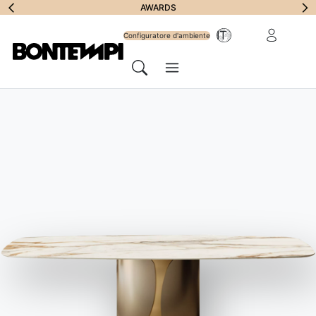
Iscriviti alla
AWARDS
Area riservat
IT
Newsletter
Configuratore d'ambiente
Menu
Cerca
HOME
//
PRODOTTI
//
TAVOLI
//
ETRO