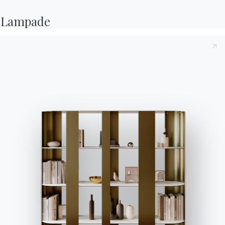
Domande frequenti
Richiedi informazioni
Hai domande? Scopri le
Compila il nostro form
Lampade
risposte nella sezione
per richiedere
FAQ.
informazioni.
Vai alle FAQ
Accedi al form
Contatti
Lavora con noi
Diventa un rivenditore
Assistenza
Ingenia Casa
Privacy Policy
Whistleblowing