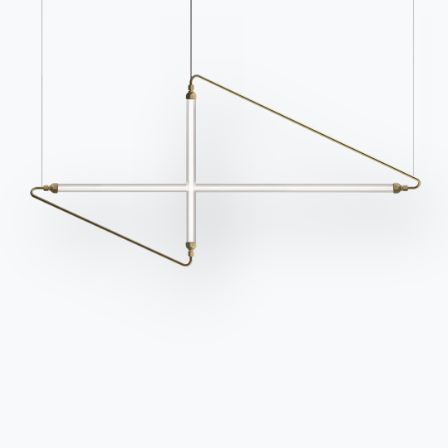
Cataloghi
Newsletter
Scarica i cataloghi
Attiva la nostra
Bontempi.
newsletter per ricevere
le ultime novità.
Vai all'area download
Iscriviti alla newsletter