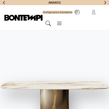
Iscriviti alla
AWARDS
Area riservat
IT
Newsletter
Configuratore d'ambiente
Menu
Cerca
HOME
//
PRODOTTI
//
MADIE E CONTENITORI
//
ENEA